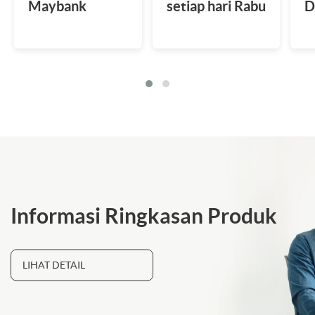
Maybank
setiap hari Rabu
D
Tabungan U/ U
dan dapatkan
s
iB
harga spesial
u
Rp12 ribu
d
Informasi Ringkasan Produk
LIHAT DETAIL