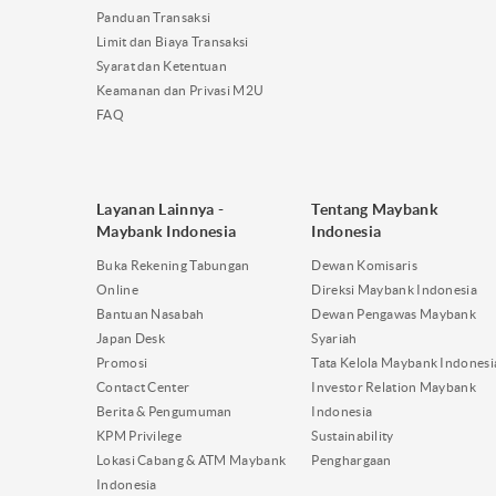
Panduan Transaksi
Limit dan Biaya Transaksi
Syarat dan Ketentuan
Keamanan dan Privasi M2U
FAQ
Layanan Lainnya -
Tentang Maybank
Maybank Indonesia
Indonesia
Buka Rekening Tabungan
Dewan Komisaris
Online
Direksi Maybank Indonesia
Bantuan Nasabah
Dewan Pengawas Maybank
Japan Desk
Syariah
Promosi
Tata Kelola Maybank Indonesi
Contact Center
Investor Relation Maybank
Berita & Pengumuman
Indonesia
KPM Privilege
Sustainability
Lokasi Cabang & ATM Maybank
Penghargaan
Indonesia