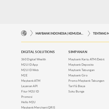
MAYBANK INDONESIA | KEMUDAHAN TRANSAKSI FINANSIAL DI UJUNG JARI ANDA
TENTANG 
DIGITAL SOLUTIONS
SIMPANAN
360 Digital Wealth
Maybank Kartu ATM/Debit
M2U ID App
Maybank Deposito
M2U ID Web
Maybank Tabungan
M2E
Maybank Giro
Maybank ATM
Promo Maybank Tabungan
Layanan API
Tarif & Biaya
Fitur M2U ID
Suku Bunga
Promosi
Hello M2U
Maybank Merchant QRIS