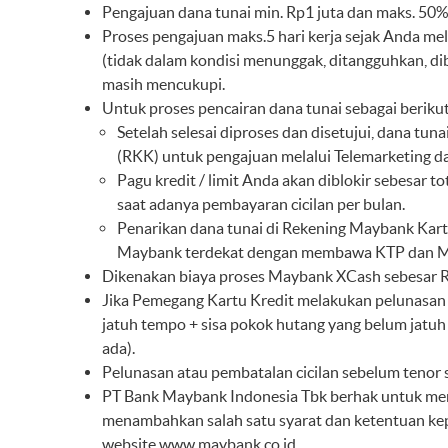
Pengajuan dana tunai min. Rp1 juta dan maks. 50%
Proses pengajuan maks.5 hari kerja sejak Anda me
(tidak dalam kondisi menunggak, ditangguhkan, di
masih mencukupi.
Untuk proses pencairan dana tunai sebagai berikut
Setelah selesai diproses dan disetujui, dana t
(RKK) untuk pengajuan melalui Telemarketing d
Pagu kredit / limit Anda akan diblokir sebesar 
saat adanya pembayaran cicilan per bulan.
Penarikan dana tunai di Rekening Maybank Kar
Maybank terdekat dengan membawa KTP dan Ma
Dikenakan biaya proses Maybank XCash sebesar R
Jika Pemegang Kartu Kredit melakukan pelunasan di
jatuh tempo + sisa pokok hutang yang belum jatuh 
ada).
Pelunasan atau pembatalan cicilan sebelum tenor s
PT Bank Maybank Indonesia Tbk berhak untuk mem
menambahkan salah satu syarat dan ketentuan ke
website
www.maybank.co.id