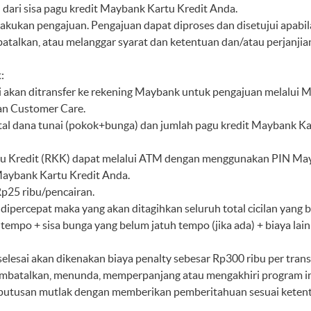
 dari sisa pagu kredit Maybank Kartu Kredit Anda.
lakukan pengajuan. Pengajuan dapat diproses dan disetujui apabi
batalkan, atau melanggar syarat dan ketentuan dan/atau perjanj
:
unai akan ditransfer ke rekening Maybank untuk pengajuan melalu
an Customer Care.
total dana tunai (pokok+bunga) dan jumlah pagu kredit Maybank Ka
tu Kredit (RKK) dapat melalui ATM dengan menggunakan PIN Ma
ybank Kartu Kredit Anda.
p25 ribu/pencairan.
percepat maka yang akan ditagihkan seluruh total cicilan yang be
tempo + sisa bunga yang belum jatuh tempo (jika ada) + biaya lai
elesai akan dikenakan biaya penalty sebesar Rp300 ribu per trans
batalkan, menunda, memperpanjang atau mengakhiri program ini
putusan mutlak dengan memberikan pemberitahuan sesuai ketentu