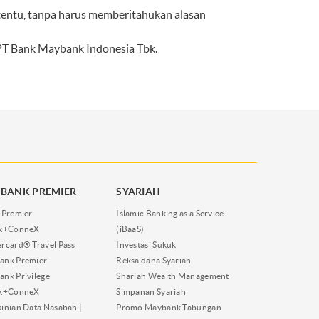
entu, tanpa harus memberitahukan alasan
 PT Bank Maybank Indonesia Tbk.
BANK PREMIER
SYARIAH
 Premier
Islamic Banking as a Service
nk+ConneX
(iBaaS)
rcard® Travel Pass
Investasi Sukuk
ank Premier
Reksa dana Syariah
nk Privilege
Shariah Wealth Management
nk+ConneX
Simpanan Syariah
inian Data Nasabah |
Promo Maybank Tabungan