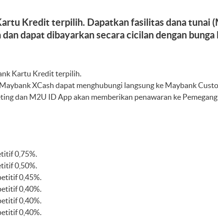
 Kredit terpilih. Dapatkan fasilitas dana tunai 
 dan dapat dibayarkan secara cicilan dengan bunga k
k Kartu Kredit terpilih.
ai Maybank XCash dapat menghubungi langsung ke Maybank Custo
keting dan M2U ID App akan memberikan penawaran ke Pemegang M
itif 0,75%.
itif 0,50%.
titif 0,45%.
titif 0,40%.
titif 0,40%.
titif 0,40%.