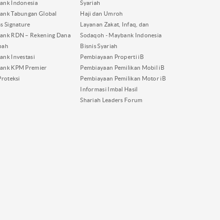
ank Indonesia
Syariah
ank Tabungan Global
Haji dan Umroh
s Signature
Layanan Zakat, Infaq, dan
ank RDN – Rekening Dana
Sodaqoh - Maybank Indonesia
bah
Bisnis Syariah
nk Investasi
Pembiayaan Properti iB
ank KPM Premier
Pembiayaan Pemilikan Mobil iB
Proteksi
Pembiayaan Pemilikan Motor iB
Informasi Imbal Hasil
Shariah Leaders Forum