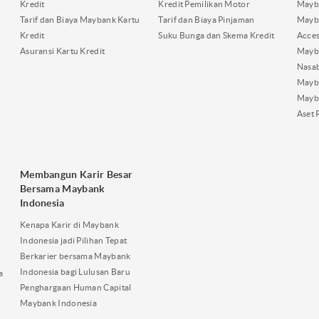
Kredit
Kredit Pemilikan Motor
Mayb
Tarif dan Biaya Maybank Kartu
Tarif dan Biaya Pinjaman
Mayb
Kredit
Suku Bunga dan Skema Kredit
Acces
Asuransi Kartu Kredit
Mayb
Nasa
Mayba
Mayb
Aset 
Membangun Karir Besar
Bersama Maybank
Indonesia
Kenapa Karir di Maybank
Indonesia jadi Pilihan Tepat
Berkarier bersama Maybank
Indonesia bagi Lulusan Baru
a
Penghargaan Human Capital
Maybank Indonesia