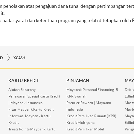
 penolakan atas pengajuan dana tunai dengan pertimbangan tert
t.
u pada syarat dan ketentuan program yang telah ditetapkan oleh
RD
XCASH
KARTU KREDIT
PINJAMAN
MAY
Ajukan Sekarang
Maybank Personal Financing iB
Debit
Penawaran Spesial Kartu Kredit
KPR Syariah
Edli
| Maybank Indonesia
Premier Reward | Maybank
Maste
Fitur Maybank Kartu Kredit
Indonesia
Mayb
Informasi Maybank Kartu
Kredit Pemilikan Rumah (KPR)
Mayba
Kredit
Kredit Multiguna
Edli
Treats Points Maybank Kartu
Kredit Pemilikan Mobil
Pengk