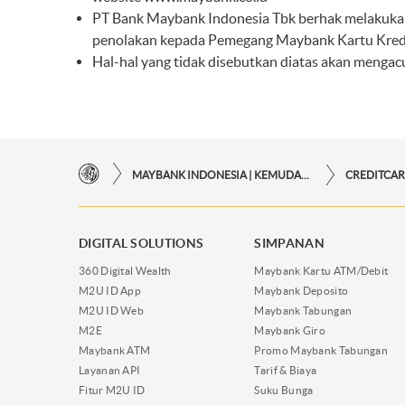
PT Bank Maybank Indonesia Tbk berhak melakukan
penolakan kepada Pemegang Maybank Kartu Kredi
Hal-hal yang tidak disebutkan diatas akan mengac
MAYBANK INDONESIA | KEMUDAHAN TRANSAKSI FINANSIAL DI UJUNG JARI ANDA
CREDITCA
DIGITAL SOLUTIONS
SIMPANAN
360 Digital Wealth
Maybank Kartu ATM/Debit
M2U ID App
Maybank Deposito
M2U ID Web
Maybank Tabungan
M2E
Maybank Giro
Maybank ATM
Promo Maybank Tabungan
Layanan API
Tarif & Biaya
Fitur M2U ID
Suku Bunga