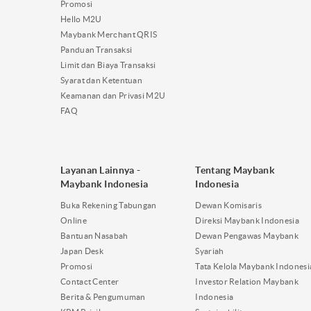
Promosi
Hello M2U
Maybank Merchant QRIS
Panduan Transaksi
Limit dan Biaya Transaksi
Syarat dan Ketentuan
Keamanan dan Privasi M2U
FAQ
Layanan Lainnya -
Tentang Maybank
Maybank Indonesia
Indonesia
Buka Rekening Tabungan
Dewan Komisaris
Online
Direksi Maybank Indonesia
Bantuan Nasabah
Dewan Pengawas Maybank
Japan Desk
Syariah
Promosi
Tata Kelola Maybank Indonesi
Contact Center
Investor Relation Maybank
Berita & Pengumuman
Indonesia