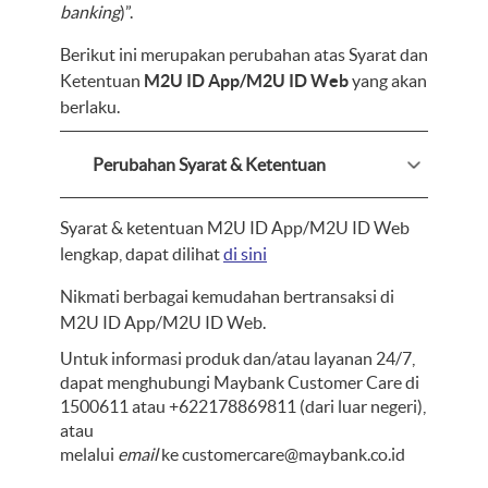
banking
)”.
Berikut ini merupakan perubahan atas Syarat dan
Ketentuan
M2U ID App/M2U ID Web
yang akan
berlaku.
Perubahan Syarat & Ketentuan
Syarat & ketentuan M2U ID App/M2U ID Web
lengkap, dapat dilihat
di sini
Nikmati berbagai kemudahan bertransaksi di
M2U ID App/M2U ID Web.
Untuk informasi produk dan/atau layanan 24/7,
dapat menghubungi Maybank Customer Care di
1500611 atau +622178869811 (dari luar negeri),
atau
melalui
email
ke
customercare@maybank.co.id