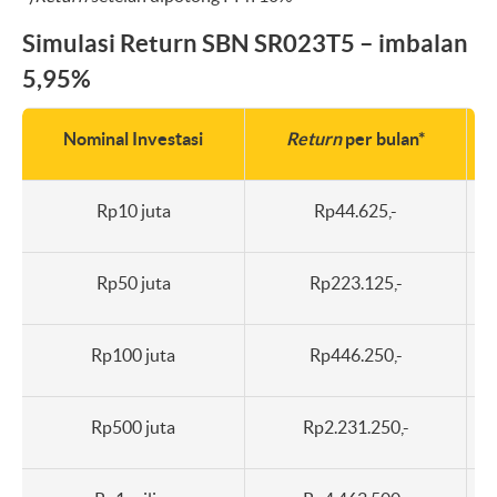
Simulasi Return SBN SR023T5 – imbalan
5,95%
Nominal Investasi
Return
per bulan*
Rp10 juta
Rp44.625,-
Rp50 juta
Rp223.125,-
Rp100 juta
Rp446.250,-
Rp500 juta
Rp2.231.250,-