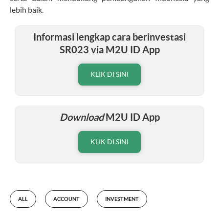
lebih baik.
Informasi lengkap cara berinvestasi
SR023 via M2U ID App
KLIK DI SINI
Download
M2U ID App
KLIK DI SINI
ALL
ACCOUNT
INVESTMENT