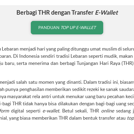
Berbagi THR dengan Transfer
E-Wallet
PANDUAN
TOP UP E-WALLET
au Lebaran menjadi hari yang paling ditunggu umat muslim di selur
baran. Di Indonesia sendiri tradisi Lebaran seperti mudik, makan
ju baru, serta menerima dan berbagi Tunjangan Hari Raya (THR)
menjadi salah satu momen yang dinanti. Dalam tradisi ini, biasa
ah punya penghasilan memberikan sedikit rezeki ke sanak saudar
nya masyarakat rela antri untuk menukar uang baru pecahan kecil
agi-bagi THR tidak hanya bisa dilakukan dengan bagi-bagi uang seca
form
digital seperti
e-wallet
. Betul sekali, THR
online
sedang j
nial, yang biasa memberikan THR dalam bentuk transfer atau
top