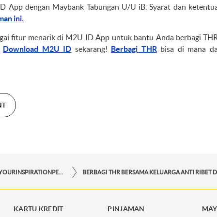
D App dengan Maybank Tabungan U/U iB. Syarat dan ketentuan
man ini.
gai fitur menarik di M2U ID App untuk bantu Anda berbagi THR
.
Download M2U ID
sekarang!
Berbagi THR
bisa di mana d
NT
STORYFORYOURINSPIRATIONPERSONAL
KARTU KREDIT
PINJAMAN
MAY