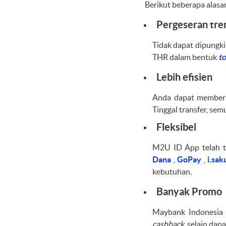
Berikut beberapa alas
Pergeseran tren
Tidak dapat dipungki
THR dalam bentuk
to
Lebih efisien
Anda dapat member
Tinggal transfer, sem
Fleksibel
M2U ID App telah t
Dana
,
GoPay
,
i.sa
kebutuhan.
Banyak Promo
Maybank Indonesia
cashback
, selain da