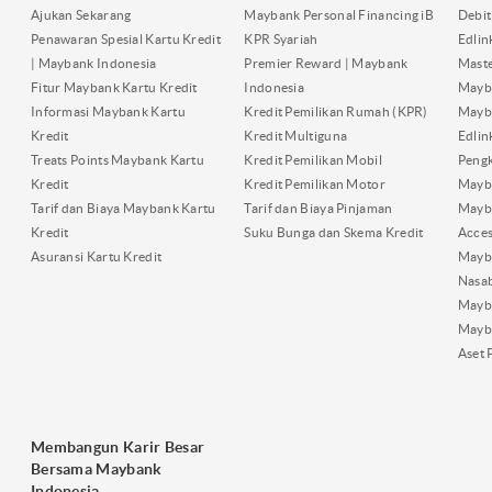
Ajukan Sekarang
Maybank Personal Financing iB
Debit
Penawaran Spesial Kartu Kredit
KPR Syariah
Edli
| Maybank Indonesia
Premier Reward | Maybank
Maste
Fitur Maybank Kartu Kredit
Indonesia
Mayb
Informasi Maybank Kartu
Kredit Pemilikan Rumah (KPR)
Mayba
Kredit
Kredit Multiguna
Edli
Treats Points Maybank Kartu
Kredit Pemilikan Mobil
Pengk
Kredit
Kredit Pemilikan Motor
Mayb
Tarif dan Biaya Maybank Kartu
Tarif dan Biaya Pinjaman
Mayb
Kredit
Suku Bunga dan Skema Kredit
Acces
Asuransi Kartu Kredit
Mayb
Nasa
Mayba
Mayb
Aset 
Membangun Karir Besar
Bersama Maybank
Indonesia