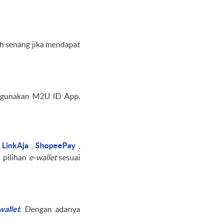
ih senang jika mendapat
ggunakan M2U ID App.
i
LinkAja
,
ShopeePay
,
 pilihan
e-wallet
sesuai
wallet
. Dengan adanya