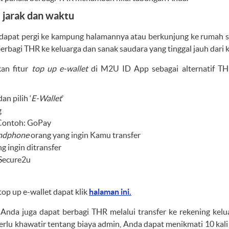
jarak dan waktu
dapat pergi ke kampung halamannya atau berkunjung ke rumah 
 berbagi THR ke keluarga dan sanak saudara yang tinggal jauh dari k
an fitur
top up e-wallet
di M2U ID App sebagai alternatif TH
an pilih ‘
E-Wallet
’
g
. Contoh: GoPay
ndphone
orang yang ingin Kamu transfer
 ingin ditransfer
Secure2u
top up e-wallet dapat klik
halaman ini.
, Anda juga dapat berbagi THR melalui transfer ke rekening kel
perlu khawatir tentang biaya admin, Anda dapat menikmati 10 kali