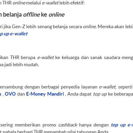
an THR
online
melalui
e-wallet
lebih efektif:
 belanja
offline
ke
online
ri jika Gen-Z lebih senang belanja secara
online
. Mereka akan leb
p up e-wallet
ikan THR berupa
e-wallet
ke keluarga dan sanak saudara men
ua jadi lebih mudah.
ersambung dengan berbagai penyedia layanan
e-wallet
, sepert
ku
,
OVO
dan
E-Money Mandiri
. Anda dapat
top up
ke beberapa
 sering memberikan promo
cashback
hanya dengan
top up e-
pat pahala berbagi THR menambah nilai tabungan Anda.