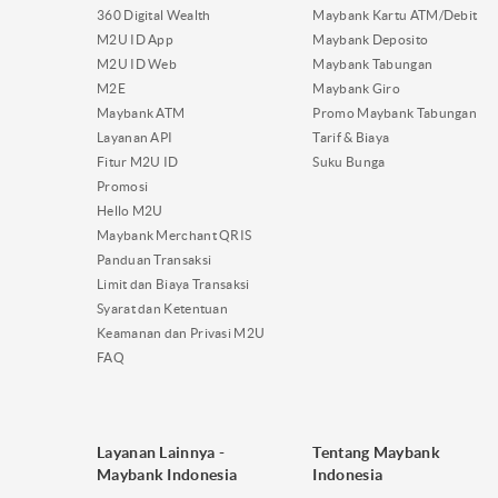
360 Digital Wealth
Maybank Kartu ATM/Debit
M2U ID App
Maybank Deposito
M2U ID Web
Maybank Tabungan
M2E
Maybank Giro
Maybank ATM
Promo Maybank Tabungan
Layanan API
Tarif & Biaya
Fitur M2U ID
Suku Bunga
Promosi
Hello M2U
Maybank Merchant QRIS
Panduan Transaksi
Limit dan Biaya Transaksi
Syarat dan Ketentuan
Keamanan dan Privasi M2U
FAQ
Layanan Lainnya -
Tentang Maybank
Maybank Indonesia
Indonesia