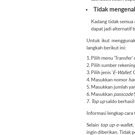
Tidak mengenal 
Kadang tidak semua 
dapat jadi alternatif
Untuk ikut menggunak
langkah berikut ini:
Pilih menu ‘Transfer’ d
Pilih sumber rekenin
Pilih jenis ‘
E-Wallet
’
Masukkan nomor
ha
Masukkan jumlah yang
Masukkan
passcode
Top up
saldo berhasil
Informasi lengkap cara 
Selain
top up
e-walle
t
ingin diberikan. Tidak 