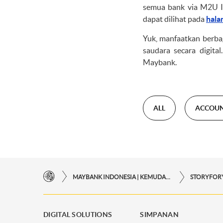
semua bank via M2U I
dapat dilihat pada
hala
Yuk, manfaatkan berba
saudara secara digital
Maybank.
ALL
ACCOU
MAYBANK INDONESIA | KEMUDAHAN TRANSAKSI FINANSIAL DI UJUNG JARI ANDA
DIGITAL SOLUTIONS
SIMPANAN