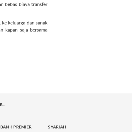
 bebas biaya transfer
 ke keluarga dan sanak
an kapan saja bersama
BERBAGI THR BERSAMA KELUARGA ANTI RIBET DENGAN M2U ID APP
BANK PREMIER
SYARIAH