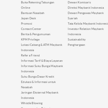
Buka Rekening Tabungan
Dewan Komisaris
Online
Direksi Maybank Indonesia
Bantuan Nasabah
Dewan Pengawas Maybank
Japan Desk
Syariah
Promosi
Tata Kelola Maybank Indonesi
Contact Center
Investor Relation Maybank
Berita & Pengumuman
Indonesia
KPM Privilege
Sustainability
Lokasi Cabang & ATM Maybank
Penghargaan
Indonesia
Refer a Friend
Informasi Tarif & Biaya Layanan
Informasi Suku Bunga Maybank
Indonesia
Suku Bunga Dasar Kredit
Edukasi & Informasi untuk
Nasabah
Jaringan Eksternal Maybank
Indonesia
Whistle Blowing