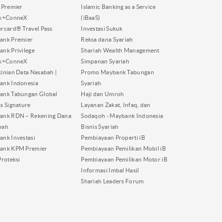
 Premier
Islamic Banking as a Service
nk+ConneX
(iBaaS)
rcard® Travel Pass
Investasi Sukuk
ank Premier
Reksa dana Syariah
nk Privilege
Shariah Wealth Management
nk+ConneX
Simpanan Syariah
inian Data Nasabah |
Promo Maybank Tabungan
ank Indonesia
Syariah
ank Tabungan Global
Haji dan Umroh
s Signature
Layanan Zakat, Infaq, dan
ank RDN – Rekening Dana
Sodaqoh - Maybank Indonesia
bah
Bisnis Syariah
nk Investasi
Pembiayaan Properti iB
ank KPM Premier
Pembiayaan Pemilikan Mobil iB
Proteksi
Pembiayaan Pemilikan Motor iB
Informasi Imbal Hasil
Shariah Leaders Forum