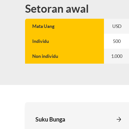
Setoran awal
Mata Uang
USD
Individu
500
Non individu
1.000
Suku Bunga