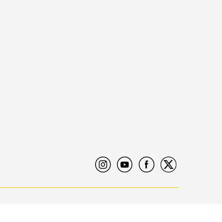
rta penjaminan LPS. Maksimum nilai simpanan yang dijamin LPS per