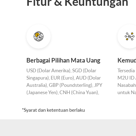
Fitur & Keuntungan
Berbagai Pilihan Mata Uang
Kemud
USD (Dolar Amerika), SGD (Dolar
Tersedia
Singapura), EUR (Euro), AUD (Dolar
M2U ID 
Australia), GBP (Poundsterling), JPY
Nasabah
(Japanese Yen), CNH (China Yuan),
untuk N
MYR (Ringgit Malaysia), THB (Thailand
Baht), HKD (Hongkong Dollar)*
*Syarat dan ketentuan berlaku