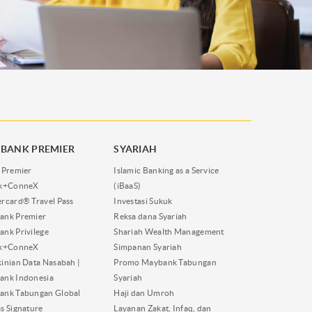
BANK PREMIER
SYARIAH
 Premier
Islamic Banking as a Service
nk+ConneX
(iBaaS)
rcard® Travel Pass
Investasi Sukuk
ank Premier
Reksa dana Syariah
nk Privilege
Shariah Wealth Management
nk+ConneX
Simpanan Syariah
inian Data Nasabah |
Promo Maybank Tabungan
ank Indonesia
Syariah
ank Tabungan Global
Haji dan Umroh
s Signature
Layanan Zakat, Infaq, dan