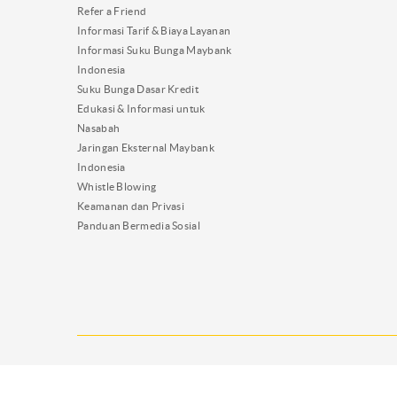
Refer a Friend
Informasi Tarif & Biaya Layanan
Informasi Suku Bunga Maybank
Indonesia
Suku Bunga Dasar Kredit
Edukasi & Informasi untuk
Nasabah
Jaringan Eksternal Maybank
Indonesia
Whistle Blowing
Keamanan dan Privasi
Panduan Bermedia Sosial
PT Bank Maybank Indonesia Tbk berizin dan diawasi oleh Otoritas J
Nasabah per bank adalah Rp2 miliar. Untuk mengetahui tingkat bunga