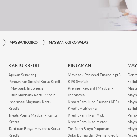
MAYBANK GIRO
MAYBANK GIRO VALAS
KARTU KREDIT
PINJAMAN
MAY
Ajukan Sekarang
Maybank Personal Financing iB
Debit
Penawaran Spesial Kartu Kredit
KPR Syariah
Edli
| Maybank Indonesia
Premier Reward | Maybank
Maste
Fitur Maybank Kartu Kredit
Indonesia
Mayb
Informasi Maybank Kartu
Kredit Pemilikan Rumah (KPR)
Mayba
Kredit
Kredit Multiguna
Edli
Treats Points Maybank Kartu
Kredit Pemilikan Mobil
Pengk
Kredit
Kredit Pemilikan Motor
Mayb
Tarif dan Biaya Maybank Kartu
Tarif dan Biaya Pinjaman
Mayb
Kredit
Suku Bunga dan Skema Kredit
Acces