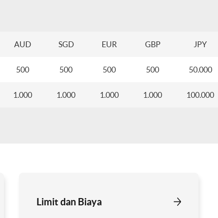
AUD
SGD
EUR
GBP
JPY
500
500
500
500
50.000
1.000
1.000
1.000
1.000
100.000
Limit dan Biaya