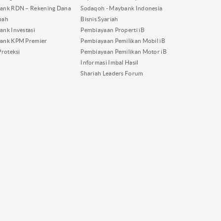
ank RDN – Rekening Dana
Sodaqoh - Maybank Indonesia
bah
Bisnis Syariah
nk Investasi
Pembiayaan Properti iB
ank KPM Premier
Pembiayaan Pemilikan Mobil iB
Proteksi
Pembiayaan Pemilikan Motor iB
Informasi Imbal Hasil
Shariah Leaders Forum