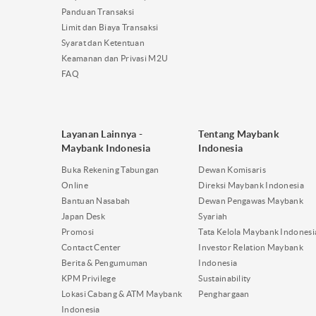
Panduan Transaksi
Limit dan Biaya Transaksi
Syarat dan Ketentuan
Keamanan dan Privasi M2U
FAQ
Layanan Lainnya -
Tentang Maybank
Maybank Indonesia
Indonesia
Buka Rekening Tabungan
Dewan Komisaris
Online
Direksi Maybank Indonesia
Bantuan Nasabah
Dewan Pengawas Maybank
Japan Desk
Syariah
Promosi
Tata Kelola Maybank Indonesi
Contact Center
Investor Relation Maybank
Berita & Pengumuman
Indonesia
KPM Privilege
Sustainability
Lokasi Cabang & ATM Maybank
Penghargaan
Indonesia