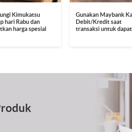
ungi Kimukatsu
Gunakan Maybank Ka
ap hari Rabu dan
Debit/Kredit saat
tkan harga spesial
transaksi untuk dapa
 ribu
diskon 20%.
Produk