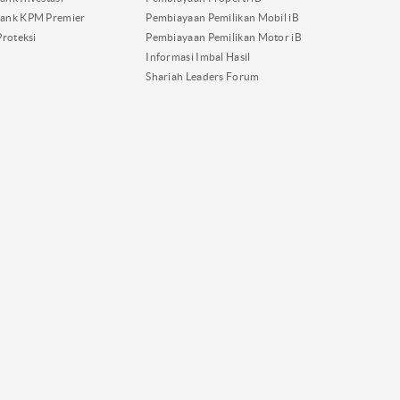
ank KPM Premier
Pembiayaan Pemilikan Mobil iB
Proteksi
Pembiayaan Pemilikan Motor iB
Informasi Imbal Hasil
Shariah Leaders Forum