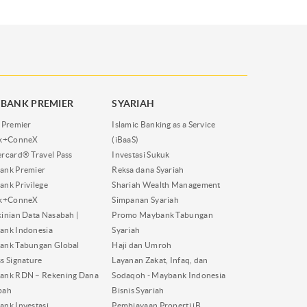
BANK PREMIER
SYARIAH
 Premier
Islamic Banking as a Service
nk+ConneX
(iBaaS)
rcard® Travel Pass
Investasi Sukuk
ank Premier
Reksa dana Syariah
nk Privilege
Shariah Wealth Management
nk+ConneX
Simpanan Syariah
inian Data Nasabah |
Promo Maybank Tabungan
ank Indonesia
Syariah
ank Tabungan Global
Haji dan Umroh
s Signature
Layanan Zakat, Infaq, dan
ank RDN – Rekening Dana
Sodaqoh - Maybank Indonesia
bah
Bisnis Syariah
nk Investasi
Pembiayaan Properti iB