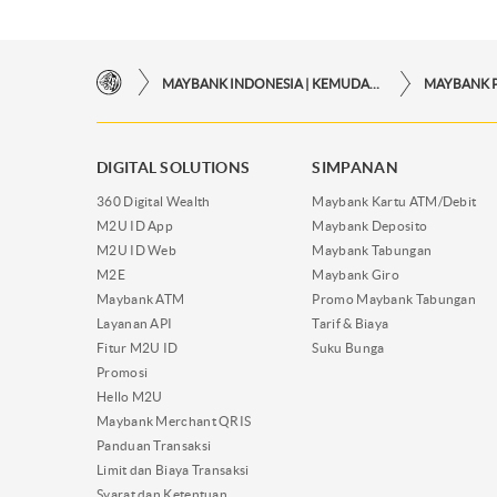
MAYBANK INDONESIA | KEMUDAHAN TRANSAKSI FINANSIAL DI UJUNG JARI ANDA
MAYBANK 
DIGITAL SOLUTIONS
SIMPANAN
360 Digital Wealth
Maybank Kartu ATM/Debit
M2U ID App
Maybank Deposito
M2U ID Web
Maybank Tabungan
M2E
Maybank Giro
Maybank ATM
Promo Maybank Tabungan
Layanan API
Tarif & Biaya
Fitur M2U ID
Suku Bunga
Promosi
Hello M2U
Maybank Merchant QRIS
Panduan Transaksi
Limit dan Biaya Transaksi
Syarat dan Ketentuan