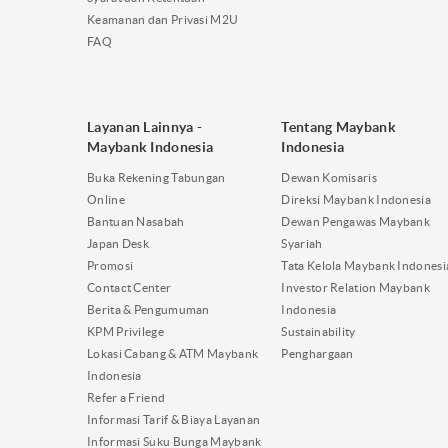
Keamanan dan Privasi M2U
FAQ
Layanan Lainnya -
Tentang Maybank
Maybank Indonesia
Indonesia
Buka Rekening Tabungan
Dewan Komisaris
Online
Direksi Maybank Indonesia
Bantuan Nasabah
Dewan Pengawas Maybank
Japan Desk
Syariah
Promosi
Tata Kelola Maybank Indonesi
Contact Center
Investor Relation Maybank
Berita & Pengumuman
Indonesia
KPM Privilege
Sustainability
Lokasi Cabang & ATM Maybank
Penghargaan
Indonesia
Refer a Friend
Informasi Tarif & Biaya Layanan
Informasi Suku Bunga Maybank