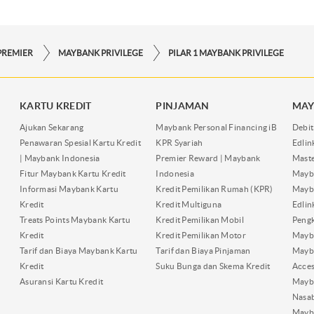
PREMIER
MAYBANK PRIVILEGE
PILAR 1 MAYBANK PRIVILEGE
KARTU KREDIT
PINJAMAN
MAY
Ajukan Sekarang
Maybank Personal Financing iB
Debit
Penawaran Spesial Kartu Kredit
KPR Syariah
Edli
| Maybank Indonesia
Premier Reward | Maybank
Maste
Fitur Maybank Kartu Kredit
Indonesia
Mayb
Informasi Maybank Kartu
Kredit Pemilikan Rumah (KPR)
Mayba
Kredit
Kredit Multiguna
Edli
Treats Points Maybank Kartu
Kredit Pemilikan Mobil
Pengk
Kredit
Kredit Pemilikan Motor
Mayb
Tarif dan Biaya Maybank Kartu
Tarif dan Biaya Pinjaman
Mayb
Kredit
Suku Bunga dan Skema Kredit
Acces
Asuransi Kartu Kredit
Mayb
Nasa
Mayba