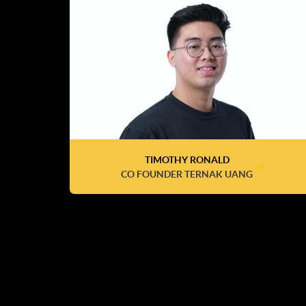
TIMOTHY RONALD
CO FOUNDER TERNAK UANG