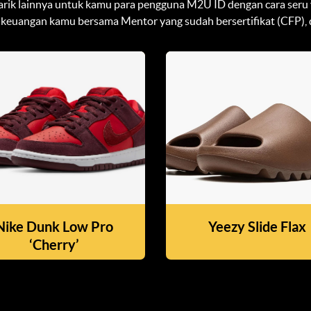
rik lainnya untuk kamu para pengguna M2U ID dengan cara seru y
 keuangan kamu bersama Mentor yang sudah bersertifikat (CFP), 
Nike Dunk Low Pro
Yeezy Slide Flax
‘Cherry’