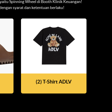
aitu Spinning Wheel di Booth Klinik Keuangan!
dengan syarat dan ketentuan berlaku!
(2) T-Shirt ADLV