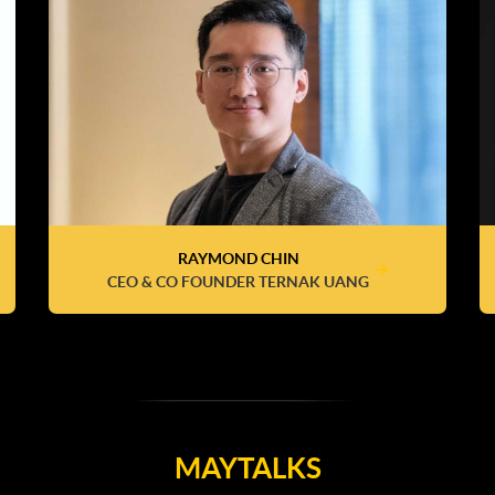
RAYMOND CHIN
CEO & CO FOUNDER TERNAK UANG
MAYTALKS