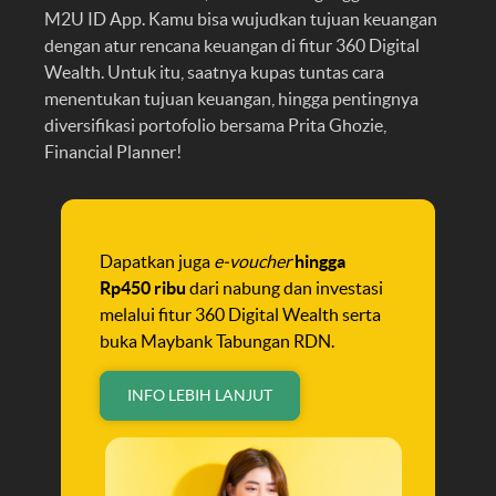
M2U ID App. Kamu bisa wujudkan tujuan keuangan
dengan atur rencana keuangan di fitur 360 Digital
Wealth. Untuk itu, saatnya kupas tuntas cara
menentukan tujuan keuangan, hingga pentingnya
diversifikasi portofolio bersama Prita Ghozie,
Financial Planner!
Dapatkan juga
e-voucher
hingga
Rp450 ribu
dari nabung dan investasi
melalui fitur 360 Digital Wealth serta
buka Maybank Tabungan RDN.
INFO LEBIH LANJUT