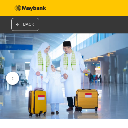
BACK
‹