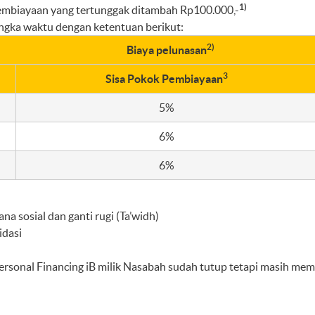
1)
pembiayaan yang tertunggak ditambah Rp100.000,-
angka waktu dengan ketentuan berikut:
2)
Biaya pelunasan
3
Sisa Pokok Pembiayaan
5%
6%
6%
a sosial dan ganti rugi (Ta’widh)
idasi
rsonal Financing iB milik Nasabah sudah tutup tetapi masih memi