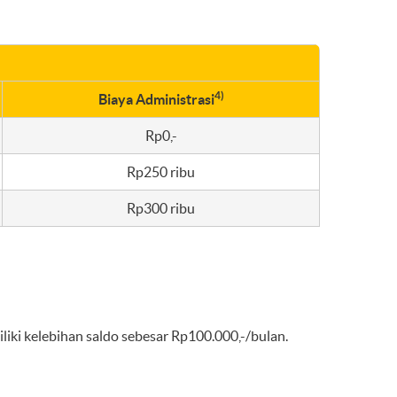
4)
Biaya Administrasi
Rp0,-
Rp250 ribu
Rp300 ribu
liki kelebihan saldo sebesar Rp100.000,-/bulan.