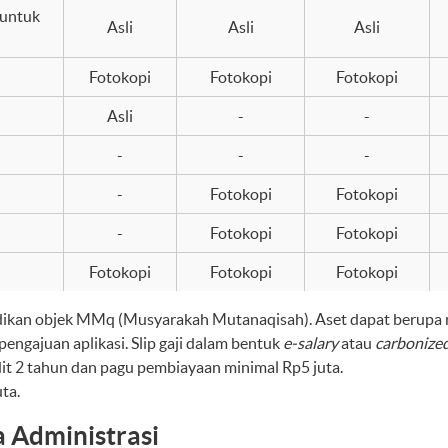
 untuk
Asli
Asli
Asli
Fotokopi
Fotokopi
Fotokopi
Asli
-
-
-
-
-
-
Fotokopi
Fotokopi
-
Fotokopi
Fotokopi
Fotokopi
Fotokopi
Fotokopi
jadikan objek MMq (Musyarakah Mutanaqisah). Aset dapat berupa
l pengajuan aplikasi. Slip gaji dalam bentuk
e-salary
atau
carbonize
 2 tahun dan pagu pembiayaan minimal Rp5 juta.
ta.
 Administrasi