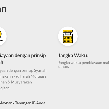
an
ayaan dengan prinsip
Jangka Waktu
ah
Jangka waktu pembiayaan mak
tahun.
aan dengan prinsip Syariah
akan akad Ijarah Multijasa,
hah & Musyarakah
qisah.
e Maybank Tabungan iB Anda.