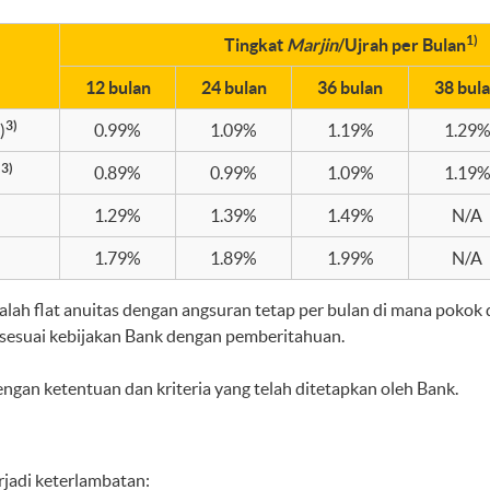
1)
Tingkat
Marjin
/Ujrah per Bulan
12 bulan
24 bulan
36 bulan
38 bul
3)
)
0.99%
1.09%
1.19%
1.29
3)
0.89%
0.99%
1.09%
1.19
1.29%
1.39%
1.49%
N/A
1.79%
1.89%
1.99%
N/A
alah flat anuitas dengan angsuran tetap per bulan di mana pokok 
esuai kebijakan Bank dengan pemberitahuan.
gan ketentuan dan kriteria yang telah ditetapkan oleh Bank.
jadi keterlambatan: