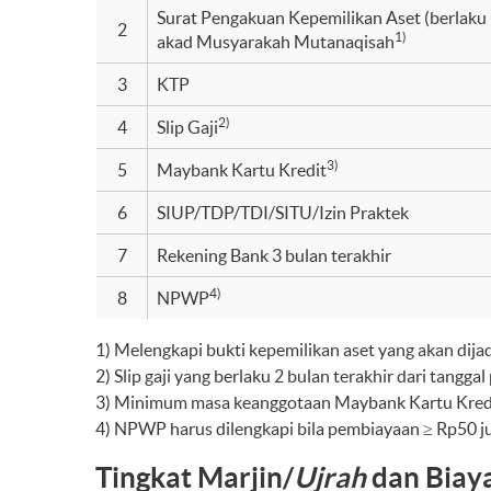
Surat Pengakuan Kepemilikan Aset (berlaku
2
1)
akad Musyarakah Mutanaqisah
3
KTP
2)
4
Slip Gaji
3)
5
Maybank Kartu Kredit
6
SIUP/TDP/TDI/SITU/Izin Praktek
7
Rekening Bank 3 bulan terakhir
4)
8
NPWP
1) Melengkapi bukti kepemilikan aset yang akan di
2) Slip gaji yang berlaku 2 bulan terakhir dari tangga
3) Minimum masa keanggotaan Maybank Kartu Kredit
4) NPWP harus dilengkapi bila pembiayaan ≥ Rp50 ju
Tingkat Marjin/
Ujrah
dan Biaya