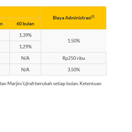
2)
Biaya Administrasi
an
60 bulan
%
1.39%
1.50%
%
1.29%
N/A
Rp250 ribu
N/A
3.50%
dan Marjin/
Ujrah
berubah setiap bulan. Ketentuan