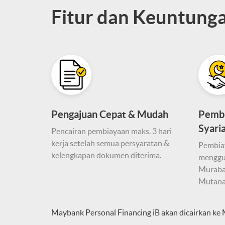
Fitur dan Keuntung
Pengajuan Cepat & Mudah
Pembi
Syari
Pencairan pembiayaan maks. 3 hari
kerja setelah semua persyaratan &
Pembiay
kelengkapan dokumen diterima.
menggun
Muraba
Mutana
Maybank Personal Financing iB akan dicairkan k