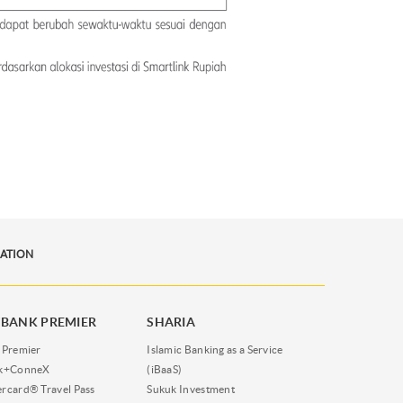
RATION
BANK PREMIER
SHARIA
 Premier
Islamic Banking as a Service
nk+ConneX
(iBaaS)
rcard® Travel Pass
Sukuk Investment