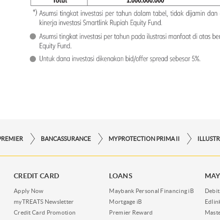
PREMIER
BANCASSURANCE
MYPROTECTION PRIMA II
ILLUST
CREDIT CARD
LOANS
MAY
Apply Now
Maybank Personal Financing iB
Debit
myTREATS Newsletter
Mortgage iB
Edli
Credit Card Promotion
Premier Reward
Maste