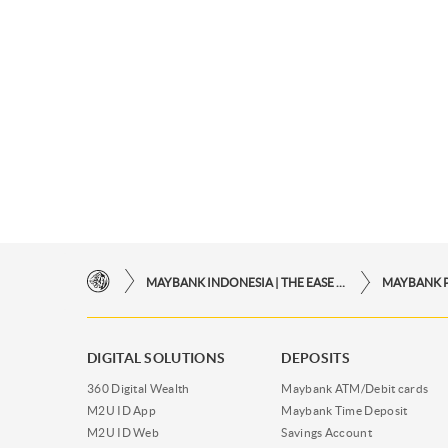
MAYBANK INDONESIA | THE EASE OF FINANCIAL TRANSACTIONS IN JUST ONE CLICK AWAY
MAYBANK 
DIGITAL SOLUTIONS
DEPOSITS
360 Digital Wealth
Maybank ATM/Debit cards
M2U ID App
Maybank Time Deposit
M2U ID Web
Savings Account