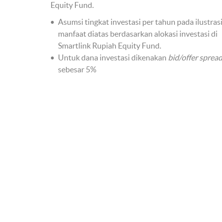
Equity Fund.
Asumsi tingkat investasi per tahun pada ilustras
manfaat diatas berdasarkan alokasi investasi di
Smartlink Rupiah Equity Fund.
Untuk dana investasi dikenakan
bid/offer sprea
sebesar 5%