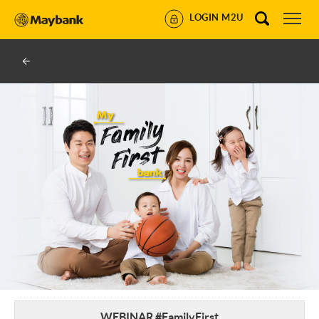
LOGIN M2U
WEBINAR #FamilyFirst