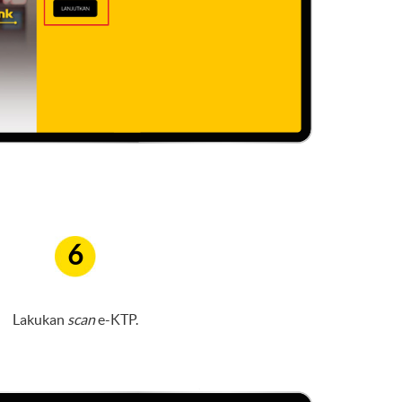
6
Lakukan
scan
e-KTP.