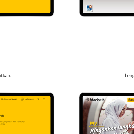
utkan.
Len