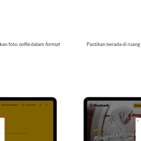
ukan foto
selfie
dalam
format
Pastikan berada di ruan