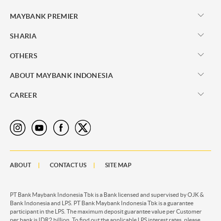
MAYBANK PREMIER
SHARIA
OTHERS
ABOUT MAYBANK INDONESIA
CAREER
ABOUT
CONTACT US
SITE MAP
PT Bank Maybank Indonesia Tbk is a Bank licensed and supervised by OJK &
Bank Indonesia and LPS. PT Bank Maybank Indonesia Tbk is a guarantee
participant in the LPS. The maximum deposit guarantee value per Customer
per bank is IDR2 billion. To find out the applicable LPS interest rates, please