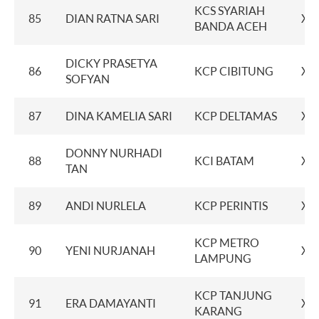
KCS SYARIAH
85
DIAN RATNA SARI
XX
BANDA ACEH
DICKY PRASETYA
86
KCP CIBITUNG
XX
SOFYAN
87
DINA KAMELIA SARI
KCP DELTAMAS
XX
DONNY NURHADI
88
KCI BATAM
XX
TAN
89
ANDI NURLELA
KCP PERINTIS
XX
KCP METRO
90
YENI NURJANAH
XX
LAMPUNG
KCP TANJUNG
91
ERA DAMAYANTI
XX
KARANG