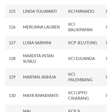
125
LINDA YULIAWATI
KCI MANADO
XX
KCI
126
MERLINNA LAUREN
XX
BALIKPAPAN
127
LUSIA SARMINI
KCP JELUTUNG
XX
MARDITA INTAN
128
KCI DJUANDA
XX
SUSILO
KCI
129
MARYAN JASHUA
XX
PALEMBANG
KCI LIPPO
130
MAYA RISMAYANTI
XX
CIKARANG
MAI
KCP JL