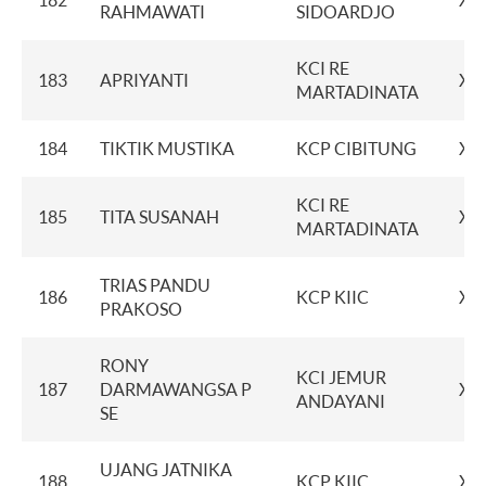
182
XX
RAHMAWATI
SIDOARDJO
KCI RE
183
APRIYANTI
XX
MARTADINATA
184
TIKTIK MUSTIKA
KCP CIBITUNG
XX
KCI RE
185
TITA SUSANAH
XX
MARTADINATA
TRIAS PANDU
186
KCP KIIC
XX
PRAKOSO
RONY
KCI JEMUR
187
DARMAWANGSA P
XX
ANDAYANI
SE
UJANG JATNIKA
188
KCP KIIC
XX