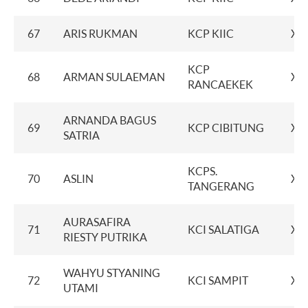
67
ARIS RUKMAN
KCP KIIC
XX
KCP
68
ARMAN SULAEMAN
XX
RANCAEKEK
ARNANDA BAGUS
69
KCP CIBITUNG
XX
SATRIA
KCPS.
70
ASLIN
XX
TANGERANG
AURASAFIRA
71
KCI SALATIGA
XX
RIESTY PUTRIKA
WAHYU STYANING
72
KCI SAMPIT
XX
UTAMI