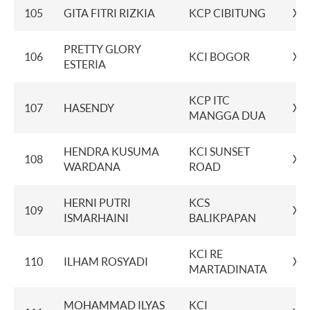
105
GITA FITRI RIZKIA
KCP CIBITUNG
XX
PRETTY GLORY
106
KCI BOGOR
XX
ESTERIA
KCP ITC
107
HASENDY
XX
MANGGA DUA
HENDRA KUSUMA
KCI SUNSET
108
XX
WARDANA
ROAD
HERNI PUTRI
KCS
109
XX
ISMARHAINI
BALIKPAPAN
KCI RE
110
ILHAM ROSYADI
XX
MARTADINATA
MOHAMMAD ILYAS
KCI