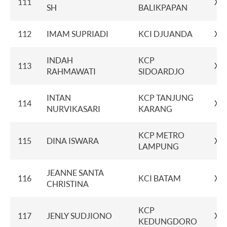
111
XX
SH
BALIKPAPAN
112
IMAM SUPRIADI
KCI DJUANDA
XX
INDAH
KCP
113
XX
RAHMAWATI
SIDOARDJO
INTAN
KCP TANJUNG
114
XX
NURVIKASARI
KARANG
KCP METRO
115
DINA ISWARA
XX
LAMPUNG
JEANNE SANTA
116
KCI BATAM
XX
CHRISTINA
KCP
117
JENLY SUDJIONO
XX
KEDUNGDORO