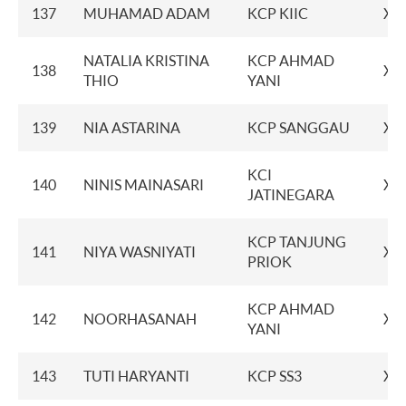
137
MUHAMAD ADAM
KCP KIIC
XX
NATALIA KRISTINA
KCP AHMAD
138
XX
THIO
YANI
139
NIA ASTARINA
KCP SANGGAU
XX
KCI
140
NINIS MAINASARI
XX
JATINEGARA
KCP TANJUNG
141
NIYA WASNIYATI
XX
PRIOK
KCP AHMAD
142
NOORHASANAH
XX
YANI
143
TUTI HARYANTI
KCP SS3
XX