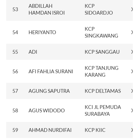
ABDILLAH
KCP
53
XX
HAMDAN ISROI
SIDOARDJO
KCP
54
HERIYANTO
XX
SINGKAWANG
55
ADI
KCP SANGGAU
XX
KCP TANJUNG
56
AFI FAHLIA SURANI
XX
KARANG
57
AGUNG SAPUTRA
KCP DELTAMAS
XX
KCI JL PEMUDA
58
AGUS WIDODO
XX
SURABAYA
59
AHMAD NURDIFAI
KCP KIIC
XX