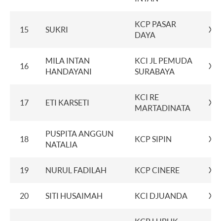
KCP PASAR
15
SUKRI
XX
DAYA
MILA INTAN
KCI JL PEMUDA
16
XX
HANDAYANI
SURABAYA
KCI RE
17
ETI KARSETI
XX
MARTADINATA
PUSPITA ANGGUN
18
KCP SIPIN
XX
NATALIA
19
NURUL FADILAH
KCP CINERE
XX
20
SITI HUSAIMAH
KCI DJUANDA
XX