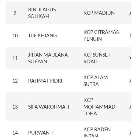
RINDI AGUS
9
KCP MADIUN
XX
SOLIKAH
KCP CITRAMAS
10
TJIE KHIANG
XX
PENUIN
JIHAN MAULANA
KCI SUNSET
11
XX
SOFYAN
ROAD
KCP ALAM
12
RAHMAT PIDRI
XX
SUTRA
KCP
13
SIFA WAROHMAH
MOHAMMAD
XX
TOHA
KCP RADEN
14
PURWANTI
XX
INTAN