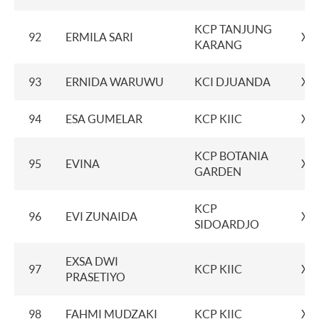
KCP TANJUNG
92
ERMILA SARI
XX
KARANG
93
ERNIDA WARUWU
KCI DJUANDA
XX
94
ESA GUMELAR
KCP KIIC
XX
KCP BOTANIA
95
EVINA
XX
GARDEN
KCP
96
EVI ZUNAIDA
XX
SIDOARDJO
EXSA DWI
97
KCP KIIC
XX
PRASETIYO
98
FAHMI MUDZAKI
KCP KIIC
XX