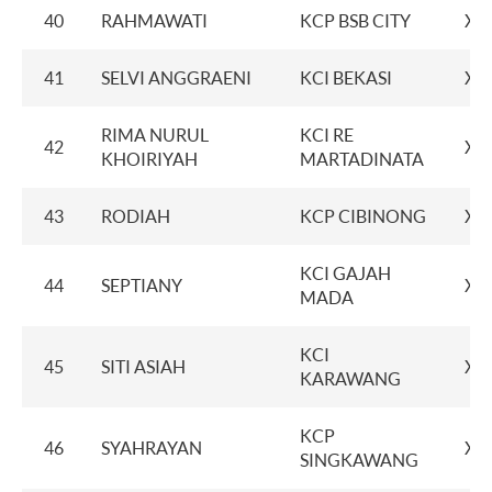
40
RAHMAWATI
KCP BSB CITY
XX
41
SELVI ANGGRAENI
KCI BEKASI
XX
RIMA NURUL
KCI RE
42
XX
KHOIRIYAH
MARTADINATA
43
RODIAH
KCP CIBINONG
XX
KCI GAJAH
44
SEPTIANY
XX
MADA
KCI
45
SITI ASIAH
XX
KARAWANG
KCP
46
SYAHRAYAN
XX
SINGKAWANG