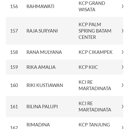
KCP GRAND
156
RAHMAWATI
XX
WISATA
KCP PALM
157
RAJA SURYANI
SPRING BATAM
XX
CENTER
158
RANA MULYANA
KCP CIKAMPEK
XX
159
RIKA AMALIA
KCP KIIC
XX
KCI RE
160
RIKI KUSTIAWAN
XX
MARTADINATA
KCI RE
161
RILINA PALUPI
XX
MARTADINATA
RIMADINA
KCP TANJUNG
162
XX