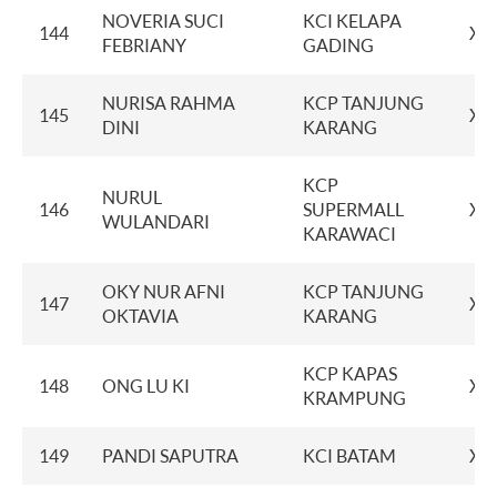
NOVERIA SUCI
KCI KELAPA
144
XX
FEBRIANY
GADING
NURISA RAHMA
KCP TANJUNG
145
XX
DINI
KARANG
KCP
NURUL
146
SUPERMALL
XX
WULANDARI
KARAWACI
OKY NUR AFNI
KCP TANJUNG
147
XX
OKTAVIA
KARANG
KCP KAPAS
148
ONG LU KI
XX
KRAMPUNG
149
PANDI SAPUTRA
KCI BATAM
XX