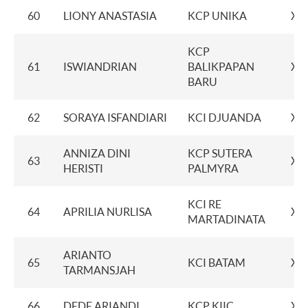
60
LIONY ANASTASIA
KCP UNIKA
XX
KCP
61
ISWIANDRIAN
BALIKPAPAN
XX
BARU
62
SORAYA ISFANDIARI
KCI DJUANDA
XX
ANNIZA DINI
KCP SUTERA
63
XX
HERISTI
PALMYRA
KCI RE
64
APRILIA NURLISA
XX
MARTADINATA
ARIANTO
65
KCI BATAM
XX
TARMANSJAH
66
DEDE ARIANDI
KCP KIIC
XX