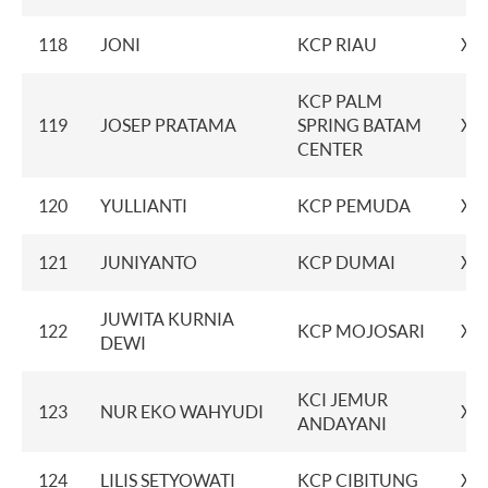
118
JONI
KCP RIAU
XX
KCP PALM
119
JOSEP PRATAMA
SPRING BATAM
XX
CENTER
120
YULLIANTI
KCP PEMUDA
XX
121
JUNIYANTO
KCP DUMAI
XX
JUWITA KURNIA
122
KCP MOJOSARI
XX
DEWI
KCI JEMUR
123
NUR EKO WAHYUDI
XX
ANDAYANI
124
LILIS SETYOWATI
KCP CIBITUNG
XX