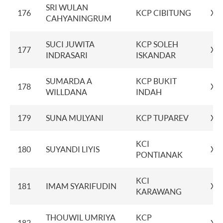
SRI WULAN
176
KCP CIBITUNG
XX
CAHYANINGRUM
SUCI JUWITA
KCP SOLEH
177
XX
INDRASARI
ISKANDAR
SUMARDA A
KCP BUKIT
178
XX
WILLDANA
INDAH
179
SUNA MULYANI
KCP TUPAREV
XX
KCI
180
SUYANDI LIYIS
XX
PONTIANAK
KCI
181
IMAM SYARIFUDIN
XX
KARAWANG
THOUWIL UMRIYA
KCP