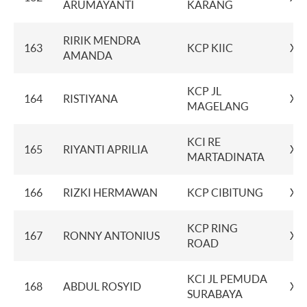
ARUMAYANTI
KARANG
RIRIK MENDRA
163
KCP KIIC
XX
AMANDA
KCP JL
164
RISTIYANA
XX
MAGELANG
KCI RE
165
RIYANTI APRILIA
XX
MARTADINATA
166
RIZKI HERMAWAN
KCP CIBITUNG
XX
KCP RING
167
RONNY ANTONIUS
XX
ROAD
KCI JL PEMUDA
168
ABDUL ROSYID
XX
SURABAYA