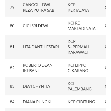
CANGGIH DWI
KCP
79
XX
REZA PUTRA SAB
KERTAJAYA
KCI RE
80
CICI SRI DEWI
XX
MARTADINATA
KCP
81
LITA DANTI LESTARI
SUPERMALL
XX
KARAWACI
ROBERTO DEAN
KCI LIPPO
82
XX
IKHSANI
CIKARANG
KCI
83
DEVI CHYNTIA
XX
PALEMBANG
84
DIANA PUNGKI
KCP CIBITUNG
XX