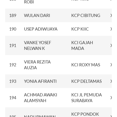
ROBI
189
WULAN DARI
KCP CIBITUNG
XX
190
USEP ADIWIJAYA
KCP KIIC
XX
VANKE YOSEF
KCI GAJAH
191
XX
NELWAN K
MADA
VIERA REZITA
192
KCI ROXY MAS
XX
AUZIA
193
YONIA AFIRANTI
KCP DELTAMAS
XX
ACHMAD AWAKI
KCI JL PEMUDA
194
XX
ALAMSYAH
SURABAYA
KCP PONDOK