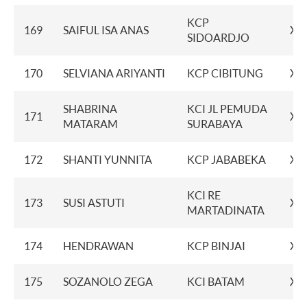
KCP
169
SAIFUL ISA ANAS
XX
SIDOARDJO
170
SELVIANA ARIYANTI
KCP CIBITUNG
XX
SHABRINA
KCI JL PEMUDA
171
XX
MATARAM
SURABAYA
172
SHANTI YUNNITA
KCP JABABEKA
XX
KCI RE
173
SUSI ASTUTI
XX
MARTADINATA
174
HENDRAWAN
KCP BINJAI
XX
175
SOZANOLO ZEGA
KCI BATAM
XX