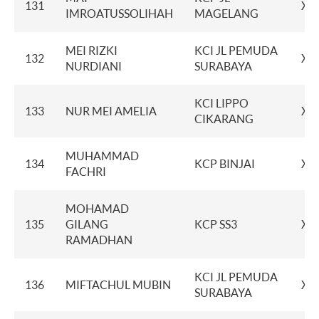
131
XX
IMROATUSSOLIHAH
MAGELANG
MEI RIZKI
KCI JL PEMUDA
132
XX
NURDIANI
SURABAYA
KCI LIPPO
133
NUR MEI AMELIA
XX
CIKARANG
MUHAMMAD
134
KCP BINJAI
XX
FACHRI
MOHAMAD
135
GILANG
KCP SS3
XX
RAMADHAN
KCI JL PEMUDA
136
MIFTACHUL MUBIN
XX
SURABAYA