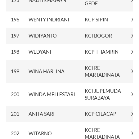
195
NADI IRMAWAN
XX
GEDE
196
WENTY INDRIANI
KCP SIPIN
XX
197
WIDIYANTO
KCI BOGOR
XX
198
WEDYANI
KCP THAMRIN
XX
KCI RE
199
WINA HARLINA
XX
MARTADINATA
KCI JL PEMUDA
200
WINDA MEI LESTARI
XX
SURABAYA
201
ANITA SARI
KCP CILACAP
XX
KCI RE
202
WITARNO
XX
MARTADINATA