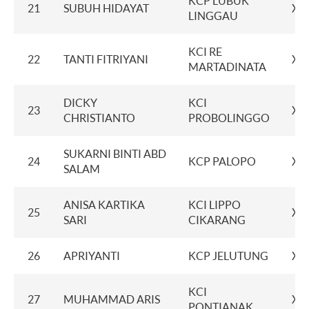
KCP LUBUK
21
SUBUH HIDAYAT
XX
LINGGAU
KCI RE
22
TANTI FITRIYANI
XX
MARTADINATA
DICKY
KCI
23
XX
CHRISTIANTO
PROBOLINGGO
SUKARNI BINTI ABD
24
KCP PALOPO
XX
SALAM
ANISA KARTIKA
KCI LIPPO
25
XX
SARI
CIKARANG
26
APRIYANTI
KCP JELUTUNG
XX
KCI
27
MUHAMMAD ARIS
XX
PONTIANAK