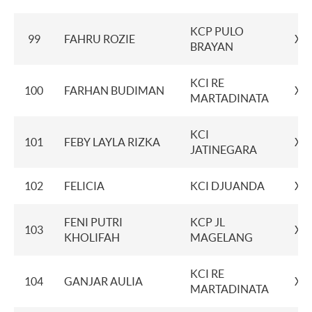
KCP PULO
99
FAHRU ROZIE
XX
BRAYAN
KCI RE
100
FARHAN BUDIMAN
XX
MARTADINATA
KCI
101
FEBY LAYLA RIZKA
XX
JATINEGARA
102
FELICIA
KCI DJUANDA
XX
FENI PUTRI
KCP JL
103
XX
KHOLIFAH
MAGELANG
KCI RE
104
GANJAR AULIA
XX
MARTADINATA