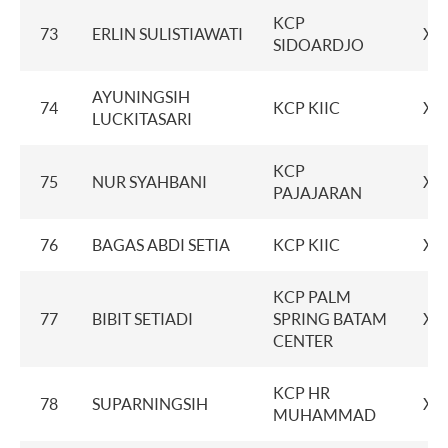
KCP
73
ERLIN SULISTIAWATI
XX
SIDOARDJO
AYUNINGSIH
74
KCP KIIC
XX
LUCKITASARI
KCP
75
NUR SYAHBANI
XX
PAJAJARAN
76
BAGAS ABDI SETIA
KCP KIIC
XX
KCP PALM
77
BIBIT SETIADI
SPRING BATAM
XX
CENTER
KCP HR
78
SUPARNINGSIH
XX
MUHAMMAD