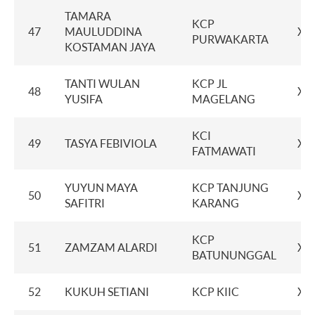
TAMARA
KCP
47
MAULUDDINA
XX
PURWAKARTA
KOSTAMAN JAYA
TANTI WULAN
KCP JL
48
XX
YUSIFA
MAGELANG
KCI
49
TASYA FEBIVIOLA
XX
FATMAWATI
YUYUN MAYA
KCP TANJUNG
50
XX
SAFITRI
KARANG
KCP
51
ZAMZAM ALARDI
XX
BATUNUNGGAL
52
KUKUH SETIANI
KCP KIIC
XX