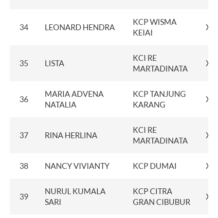
KCP WISMA
34
LEONARD HENDRA
XX
KEIAI
KCI RE
35
LISTA
XX
MARTADINATA
MARIA ADVENA
KCP TANJUNG
36
XX
NATALIA
KARANG
KCI RE
37
RINA HERLINA
XX
MARTADINATA
38
NANCY VIVIANTY
KCP DUMAI
XX
NURUL KUMALA
KCP CITRA
39
XX
SARI
GRAN CIBUBUR