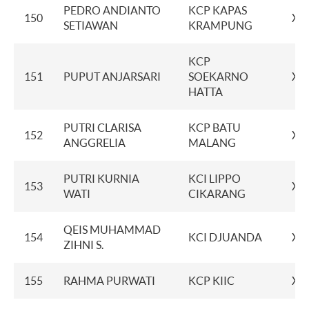
PEDRO ANDIANTO
KCP KAPAS
150
XX
SETIAWAN
KRAMPUNG
KCP
151
PUPUT ANJARSARI
SOEKARNO
XX
HATTA
PUTRI CLARISA
KCP BATU
152
XX
ANGGRELIA
MALANG
PUTRI KURNIA
KCI LIPPO
153
XX
WATI
CIKARANG
QEIS MUHAMMAD
154
KCI DJUANDA
XX
ZIHNI S.
155
RAHMA PURWATI
KCP KIIC
XX