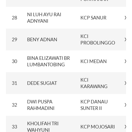
NI LUH AYU RAI
28
KCP SANUR
XX
ADNYANI
KCI
29
BENY ADNAN
XX
PROBOLINGGO
BINA ELIZAWATI BR
30
KCI MEDAN
XX
LUMBANTOBING
KCI
31
DEDE SUGIAT
XX
KARAWANG
DWI PUSPA
KCP DANAU
32
XX
RAHMADINI
SUNTER II
KHOLIFAH TRI
33
KCP MOJOSARI
XX
WAHYUNI