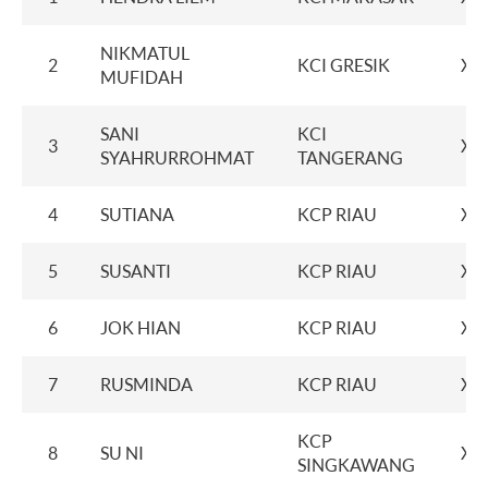
NIKMATUL
2
KCI GRESIK
XX
MUFIDAH
SANI
KCI
3
XX
SYAHRURROHMAT
TANGERANG
4
SUTIANA
KCP RIAU
XX
5
SUSANTI
KCP RIAU
XX
6
JOK HIAN
KCP RIAU
XX
7
RUSMINDA
KCP RIAU
XX
KCP
8
SU NI
XX
SINGKAWANG