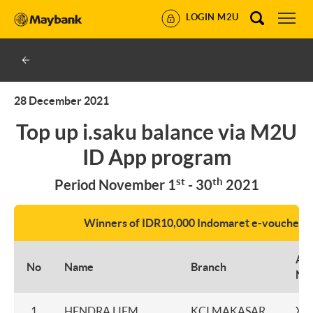
LOGIN M2U
28 December 2021
Top up i.saku balance via M2U
ID App program
st
th
Period November 1
- 30
2021
Winners of IDR10,000 Indomaret e-voucher
Ac
No
Name
Branch
Nu
1
HENDRA LIEM
KCI MAKASAR
XX