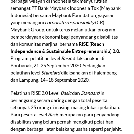
berbagai wilayah di Indonesia tak menyurutkan
semangat PT Bank Maybank Indonesia Tbk (Maybank
Indonesia) bersama Maybank Foundation, yayasan
yang menangani
corporate responsibility
(CR)
Maybank Group, untuk terus melanjutkan program
pemberdayaan ekonomi bagi penyandang disabilitas
dan komunitas marjinal bernama
RISE
(
Reach
Independence & Sustainable Entrepreneurship
)
2.0.
Program pelatihan level
Basic
dilaksanakan di
Pontianak, 21-25 September 2020. Sedangkan
pelatihan level
Standard
dilaksanakan di Palembang
dan Lampung, 14–18 September 2020.
Pelatihan RISE 2.0 Level
Basic
dan
Standard
ini
berlangsung secara daring dengan total peserta
sebanyak 25 orang di masing-masing lokasi pelatihan.
Para peserta level
Basic
merupakan para penyandang
disabilitas yang belum pernah mengikuti pelatihan
dengan berbagai latar belakang usaha seperti penjahit,