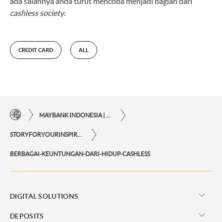
ada salahnya anda turut mencoba menjadi bagian dari
cashless society
.
CREDIT CARD
ALL
MAYBANK INDONESIA | THE EASE OF FINANCIAL TRANSACTIONS IN JUST ONE CLICK AWAY
STORYFORYOURINSPIRATIONPERSONAL
BERBAGAI-KEUNTUNGAN-DARI-HIDUP-CASHLESS
DIGITAL SOLUTIONS
DEPOSITS