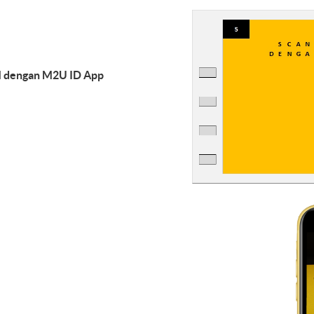
M dengan M2U ID App