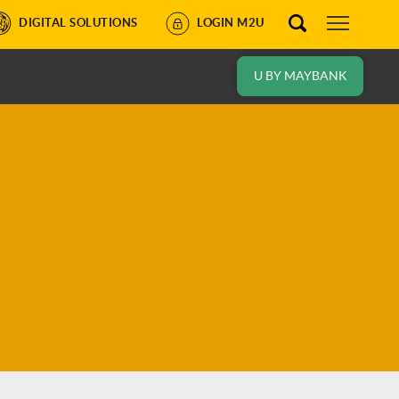
DIGITAL SOLUTIONS
LOGIN M2U
U BY MAYBANK