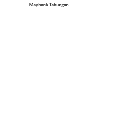
Maybank Tabungan