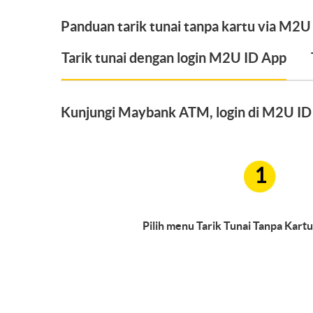
Panduan tarik tunai tanpa kartu via M2U
Tarik tunai dengan login M2U ID App
Kunjungi Maybank ATM, login di M2U ID A
1
Pilih menu Tarik Tunai Tanpa Kartu