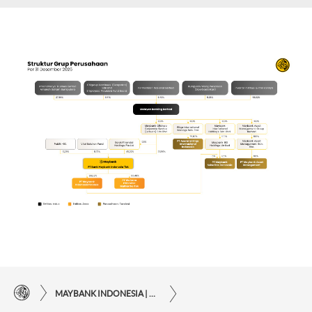
MAYBANK INDONESIA | KEMUDAHAN TRANSAKSI FINANSIAL DI UJUNG JARI ANDA