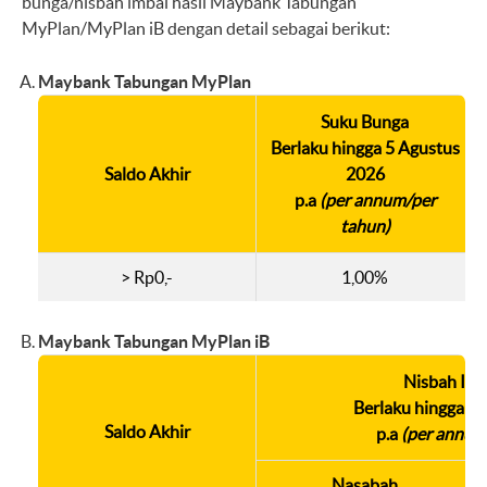
bunga/nisbah imbal hasil Maybank Tabungan
MyPlan/MyPlan iB dengan detail sebagai berikut:
Maybank Tabungan MyPlan
Suku Bunga
Berlaku hingga 5 Agustus
Saldo Akhir
2026
p.a
(per annum/per
tahun)
> Rp0,-
1,00%
Maybank Tabungan MyPlan iB
Nisbah Imb
Berlaku hingga 3
Saldo Akhir
p.a
(per annum
Nasabah