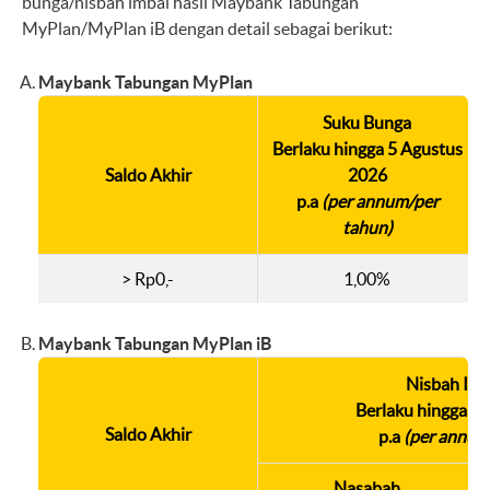
bunga/nisbah imbal hasil Maybank Tabungan
MyPlan/MyPlan iB dengan detail sebagai berikut:
Maybank Tabungan MyPlan
Suku Bunga
Berlaku hingga 5 Agustus
Saldo Akhir
2026
p.a
(per annum/per
tahun)
> Rp0,-
1,00%
Maybank Tabungan MyPlan iB
Nisbah Imb
Berlaku hingga 3
Saldo Akhir
p.a
(per annum
Nasabah