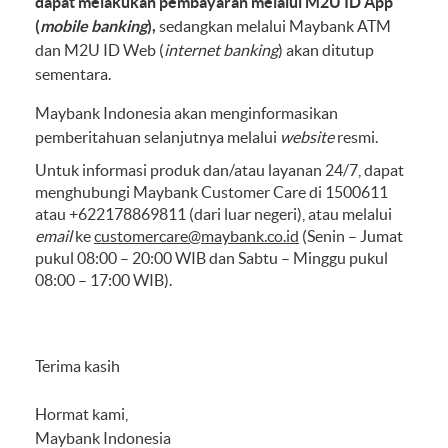
dapat melakukan pembayaran
melalui M2U ID App
(
mobile banking
),
sedangkan melalui Maybank ATM
dan M2U ID Web (
internet banking
) akan ditutup
sementara.
Maybank Indonesia akan menginformasikan
pemberitahuan selanjutnya melalui
website
resmi.
Untuk informasi produk dan/atau layanan 24/7, dapat
menghubungi Maybank Customer Care di 1500611
atau +622178869811 (dari luar negeri), atau melalui
email
ke
customercare@maybank.co.id
(Senin – Jumat
pukul 08:00 – 20:00 WIB dan Sabtu – Minggu pukul
08:00 – 17:00 WIB).
Terima kasih
Hormat kami,
Maybank Indonesia