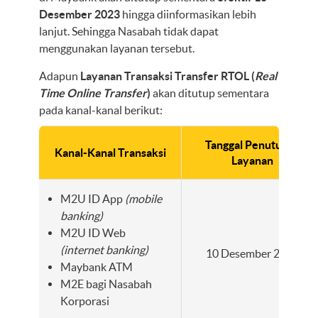
Desember 2023
hingga diinformasikan lebih
lanjut. Sehingga Nasabah tidak dapat
menggunakan layanan tersebut.
Adapun
Layanan Transaksi Transfer RTOL (
Real
Time Online Transfer
)
akan ditutup sementara
pada kanal-kanal berikut:
Tanggal Penutupan
Kanal-Kanal Transaksi
Layanan
M2U ID App
(mobile
banking)
M2U ID Web
(internet banking)
10 Desember 2023
Maybank ATM
M2E bagi Nasabah
Korporasi