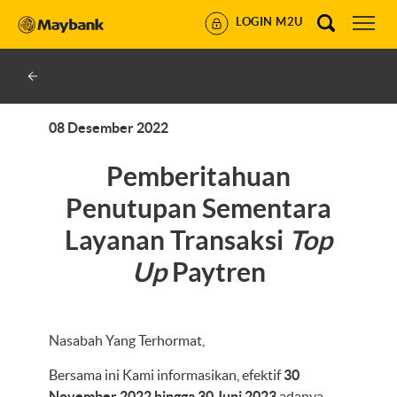
LOGIN M2U
08 Desember 2022
Pemberitahuan
Penutupan Sementara
Layanan Transaksi
Top
Up
Paytren
Nasabah Yang Terhormat,
Bersama ini Kami informasikan, efektif
30
November 2022 hingga 30 Juni 2023
adanya