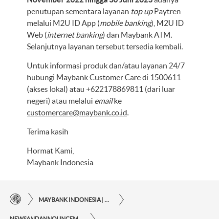
penutupan sementara layanan
top up
Paytren
melalui M2U ID App (
mobile banking
), M2U ID
Web (
internet banking
) dan Maybank ATM.
Selanjutnya layanan tersebut tersedia kembali.
Untuk informasi produk dan/atau layanan 24/7
hubungi Maybank Customer Care di 1500611
(akses lokal) atau +622178869811 (dari luar
negeri) atau melalui
email
ke
customercare@maybank.co.id
.
Terima kasih
Hormat Kami,
Maybank Indonesia
MAYBANK INDONESIA | KEMUDAHAN TRANSAKSI FINANSIAL DI UJUNG JARI ANDA
NEWSANDANNOUNCEMENTS