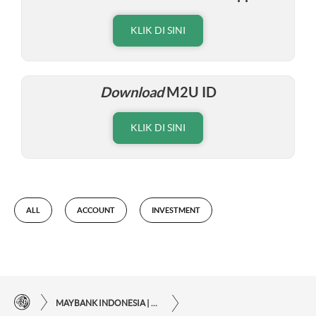
KLIK DI SINI
Download
M2U ID
KLIK DI SINI
ALL
ACCOUNT
INVESTMENT
MAYBANK INDONESIA | KEMUDAHAN TRANSAKSI FINANSIAL DI UJUNG JARI ANDA