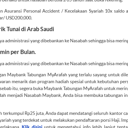
n Asuransi Personal Accident / Kecelakaan Syariah 10x saldo 
iar/ USD200,000.
ik Tunai di Arab Saudi
ya administrasi yang dibebankan ke Nasabah sehingga bisa meri
min per Bulan.
ya administrasi yang dibebankan ke Nasabah sehingga bisa meri
gan Maybank Tabungan MyArafah yang terlalu sayang untuk dile
waran menarik dan program hadiah spesial untuk kebutuhan pers
sebab itu, segera buka Maybank Tabungan MyArafah untuk meri
sudah menjadi Nasabah Maybank, Anda bisa membuka tabungan ini
ah terkumpul Rp25 juta, Anda dapat mendatangi seluruh kantor
riah yang terdekat untuk melakukan pendaftaran porsi Haji. Im
terlaksana.
Klik disini
untuk mengetahui info lebih lanjut ten