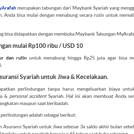
yArafah
merupakan tabungan dari Maybank Syariah yang meng
 Anda bisa mulai dengan menabung secara rutin untuk mereal
g bisa didapatkan dengan membuka Maybank Tabungan MyArafah
ingan mulai Rp100 ribu / USD 10
ur dan rutin
untuk menabung hingga Rp25 juta agar bisa me
.
suransi Syariah untuk Jiwa & Kecelakaan.
patkan perlindungan tanpa harus mengeluarkan biaya untu
iwa &
personal accident
Syariah. Hal ini akan membuat Anda sem
ngkatan maupun saat beribadah.
perlindungan adalah sebagai berikut:
n Asuransi Syariah untuk Jiwa sebesar 3x saldo akhir bulan se
berlaku untuk nasabah berusia ≤ 65 tahun saat buka rekening.