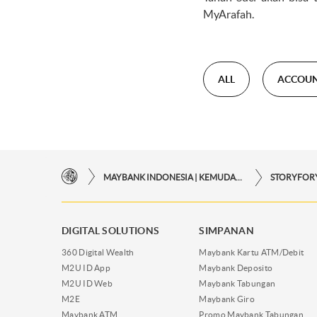
MyArafah.
ALL
ACCOU
MAYBANK INDONESIA | KEMUDAHAN TRANSAKSI FINANSIAL DI UJUNG JARI ANDA
DIGITAL SOLUTIONS
SIMPANAN
360 Digital Wealth
Maybank Kartu ATM/Debit
M2U ID App
Maybank Deposito
M2U ID Web
Maybank Tabungan
M2E
Maybank Giro
Maybank ATM
Promo Maybank Tabungan