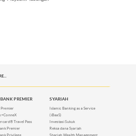
MAYBANK-TABUNGAN-ARAFAH-MEMBANTU-MEREALISASIKAN-KEBERANGKATAN-IBADAH-HAJI-DAN-UMRAH-ANDA
BANK PREMIER
SYARIAH
 Premier
Islamic Banking as a Service
nk+ConneX
(iBaaS)
rcard® Travel Pass
Investasi Sukuk
ank Premier
Reksa dana Syariah
nk Privilege
Shariah Wealth Management