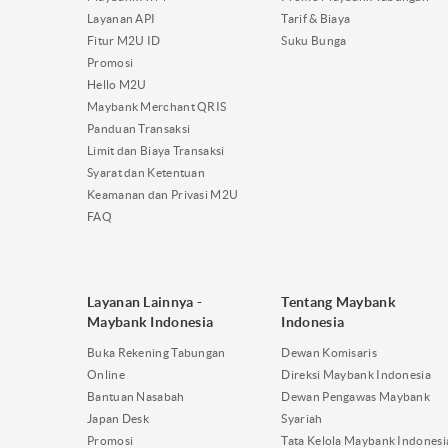
Layanan API
Tarif & Biaya
Fitur M2U ID
Suku Bunga
Promosi
Hello M2U
Maybank Merchant QRIS
Panduan Transaksi
Limit dan Biaya Transaksi
Syarat dan Ketentuan
Keamanan dan Privasi M2U
FAQ
Layanan Lainnya -
Tentang Maybank
Maybank Indonesia
Indonesia
Buka Rekening Tabungan
Dewan Komisaris
Online
Direksi Maybank Indonesia
Bantuan Nasabah
Dewan Pengawas Maybank
Japan Desk
Syariah
Promosi
Tata Kelola Maybank Indonesi