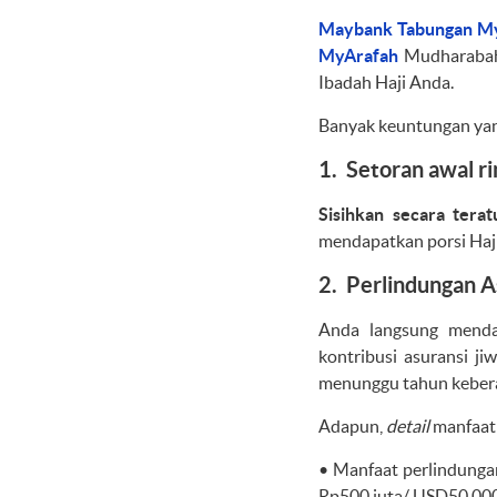
Maybank Tabungan M
MyArafah
Mudharabah.
Ibadah Haji Anda.
Banyak keuntungan yan
1. Setoran awal r
Sisihkan secara terat
mendapatkan porsi Haji
2. Perlindungan A
Anda langsung menda
kontribusi asuransi j
menunggu tahun kebera
Adapun,
detail
manfaat 
• Manfaat perlindunga
Rp500 juta/ USD50,000 