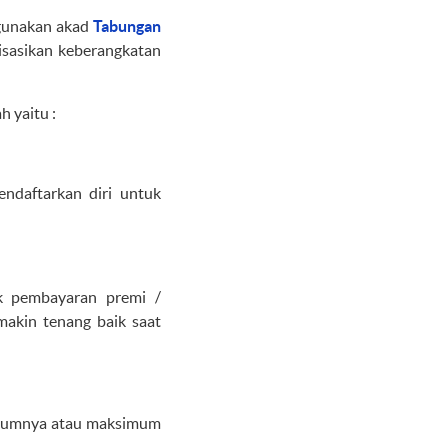
gunakan akad
Tabungan
isasikan keberangkatan
 yaitu :
ndaftarkan diri untuk
k pembayaran premi /
akin tenang baik saat
belumnya atau maksimum