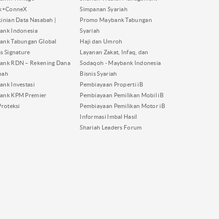
nk+ConneX
Simpanan Syariah
inian Data Nasabah |
Promo Maybank Tabungan
ank Indonesia
Syariah
ank Tabungan Global
Haji dan Umroh
s Signature
Layanan Zakat, Infaq, dan
ank RDN – Rekening Dana
Sodaqoh - Maybank Indonesia
bah
Bisnis Syariah
nk Investasi
Pembiayaan Properti iB
ank KPM Premier
Pembiayaan Pemilikan Mobil iB
Proteksi
Pembiayaan Pemilikan Motor iB
Informasi Imbal Hasil
Shariah Leaders Forum