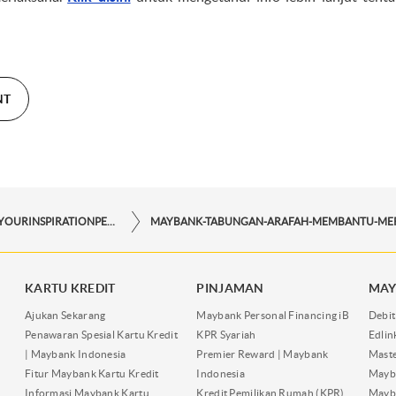
NT
STORYFORYOURINSPIRATIONPERSONAL
KARTU KREDIT
PINJAMAN
MAY
Ajukan Sekarang
Maybank Personal Financing iB
Debit
Penawaran Spesial Kartu Kredit
KPR Syariah
Edli
| Maybank Indonesia
Premier Reward | Maybank
Maste
Fitur Maybank Kartu Kredit
Indonesia
Mayb
Informasi Maybank Kartu
Kredit Pemilikan Rumah (KPR)
Mayba