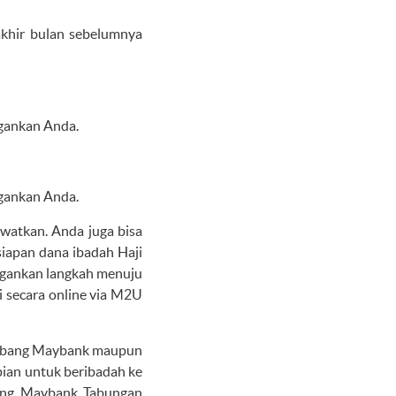
akhir bulan sebelumnya
ngankan Anda.
ngankan Anda.
watkan. Anda juga bisa
iapan dana ibadah Haji
ngankan langkah menuju
 secara online via M2U
 cabang Maybank maupun
pian untuk beribadah ke
tang Maybank Tabungan