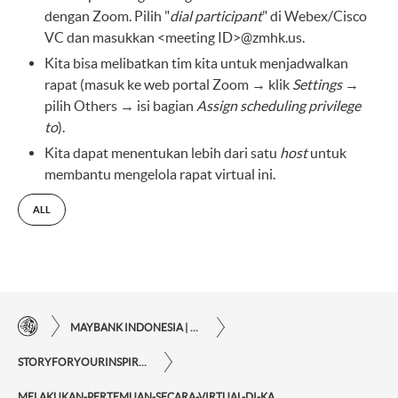
dengan Zoom. Pilih "
dial participant
" di Webex/Cisco
VC dan masukkan <meeting ID>@zmhk.us.
Kita bisa melibatkan tim kita untuk menjadwalkan
rapat (masuk ke web portal Zoom → klik
Settings
→
pilih Others → isi bagian
Assign scheduling privilege
to
).
Kita dapat menentukan lebih dari satu
host
untuk
membantu mengelola rapat virtual ini.
ALL
MAYBANK INDONESIA | KEMUDAHAN TRANSAKSI FINANSIAL DI UJUNG JARI ANDA
STORYFORYOURINSPIRATIONPERSONAL
MELAKUKAN-PERTEMUAN-SECARA-VIRTUAL-DI-KALA-WORK-FROM-HOME