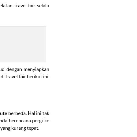
helatan
travel fair
selalu
jud dengan menyiapkan
 di
travel fair
berikut ini.
te berbeda. Hal ini tak
nda berencana pergi ke
 yang kurang tepat.