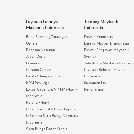
Layanan Lainnya -
Tentang Maybank
Maybank Indonesia
Indonesia
Buka Rekening Tabungan
Dewan Komisaris
Online
Direksi Maybank Indonesia
Bantuan Nasabah
Dewan Pengawas Maybank
Japan Desk
Syariah
Promosi
Tata Kelola Maybank Indonesi
Contact Center
Investor Relation Maybank
Berita & Pengumuman
Indonesia
KPM Privilege
Sustainability
Lokasi Cabang & ATM Maybank
Penghargaan
Indonesia
Refer a Friend
Informasi Tarif & Biaya Layanan
Informasi Suku Bunga Maybank
Indonesia
Suku Bunga Dasar Kredit