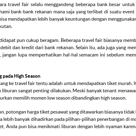
gara
travel fair
selalu menggandeng beberapa bank besar untuk
hami bank-bank rekanan mana saja yang terlibat di suatu
event
bisa mendapatkan lebih banyak keuntungan dengan menggunakan k
kutan.
 didapat pun cukup beragam. Beberapa
travel fair
biasanya memb
ebit dan kredit dari bank rekanan. Selain itu, ada juga yang 
adi, jangan lupa memperhatikan hal-hal semacam ini sebelum me
g pada
High Season
tang ke
travel fair
tentu adalah untuk mendapatkan tiket murah. I
 liburan sangat penting dilakukan. Meski banyak
tenant
menawar
anjurkan memilih momen
low season
dibandingkan
high season.
on
, potongan harga tiket pesawat yang ditawarkan biasanya tidak be
lebih banyak dihadirkan pada pilihan-pilihan penerbangan di 
et,
Anda pun bisa menikmati liburan dengan lebih nyaman karena