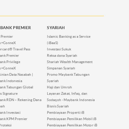
BANK PREMIER
SYARIAH
 Premier
Islamic Banking as a Service
nk+ConneX
(iBaaS)
rcard® Travel Pass
Investasi Sukuk
ank Premier
Reksa dana Syariah
nk Privilege
Shariah Wealth Management
nk+ConneX
Simpanan Syariah
inian Data Nasabah |
Promo Maybank Tabungan
ank Indonesia
Syariah
ank Tabungan Global
Haji dan Umroh
s Signature
Layanan Zakat, Infaq, dan
ank RDN – Rekening Dana
Sodaqoh - Maybank Indonesia
bah
Bisnis Syariah
nk Investasi
Pembiayaan Properti iB
ank KPM Premier
Pembiayaan Pemilikan Mobil iB
Proteksi
Pembiayaan Pemilikan Motor iB