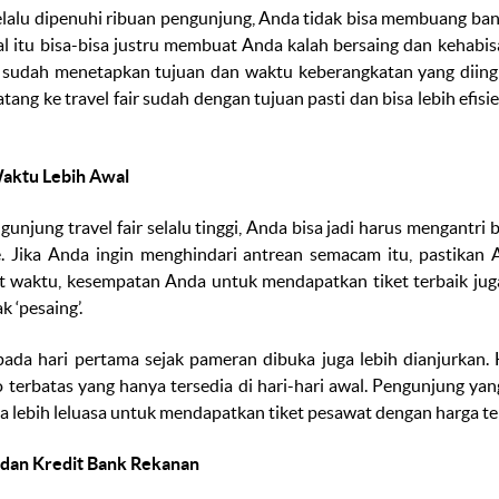
elalu dipenuhi ribuan pengunjung, Anda tidak bisa membuang ba
l itu bisa-bisa justru membuat Anda kalah bersaing dan kehabisa
a sudah menetapkan tujuan dan waktu keberangkatan yang diingi
atang ke
travel fair
sudah dengan tujuan pasti dan bisa lebih efi
Waktu Lebih Awal
ngunjung
travel fair
selalu tinggi, Anda bisa jadi harus mengantri
e.
Jika Anda ingin menghindari antrean semacam itu, pastikan A
t waktu, kesempatan Anda untuk mendapatkan tiket terbaik jug
k ‘pesaing’.
pada hari pertama sejak pameran dibuka juga lebih dianjurkan. 
terbatas yang hanya tersedia di hari-hari awal. Pengunjung ya
 lebih leluasa untuk mendapatkan tiket pesawat dengan harga te
 dan Kredit Bank Rekanan