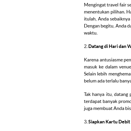
Mengingat
travel fair
s
menentukan pilihan. Ha
itulah, Anda sebaikny
Dengan begitu, Anda d
waktu.
2.
Datang di Hari dan 
Karena antusiasme pe
masuk ke dalam
venu
Selain lebih menghema
belum ada terlalu banya
Tak hanya itu, datang 
terdapat banyak promo 
juga membuat Anda bisa
3.
Siapkan Kartu Debit