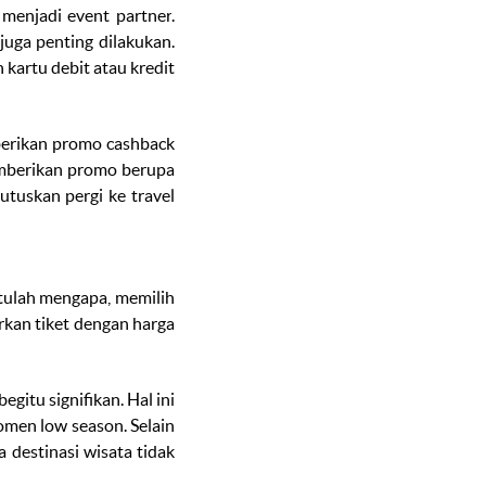
 menjadi
event partner
.
juga penting dilakukan.
artu debit atau kredit
erikan promo
cashback
memberikan promo berupa
mutuskan pergi ke
travel
tulah mengapa, memilih
kan tiket dengan harga
gitu signifikan. Hal ini
momen
low season.
Selain
 destinasi wisata tidak