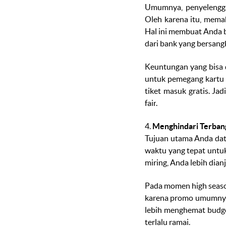
Umumnya, penyeleng
Oleh karena itu, mema
Hal ini membuat Anda 
dari bank yang bersang
Keuntungan yang bisa
untuk pemegang kartu d
tiket masuk gratis. J
fair
.
4.
Menghindari Terban
Tujuan utama Anda da
waktu yang tepat untuk
miring, Anda lebih di
Pada momen
high seas
karena promo umumnya 
lebih menghemat
budg
terlalu ramai.