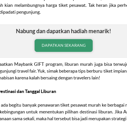
ah kian melambungnya harga tiket pesawat. Tak heran jika per
dipadati pengunjung.
Nabung dan dapatkan hadiah menarik!
DAPATKAN SEKARANG
aatkan Maybank GIFT program, liburan murah juga bisa terwu
ngunjungi
travel fair.
Yuk, simak beberapa tips berburu tiket impian
habisan karena kalah bersaing dengan
travelers
lain!
tinasi dan Tanggal Liburan
,
ada begitu banyak penawaran tiket pesawat murah ke berbagai ru
ebingungan untuk menentukan pilihan destinasi liburan. Jika A
naan sama sekali, maka hal tersebut bisa jadi merupakan strategi