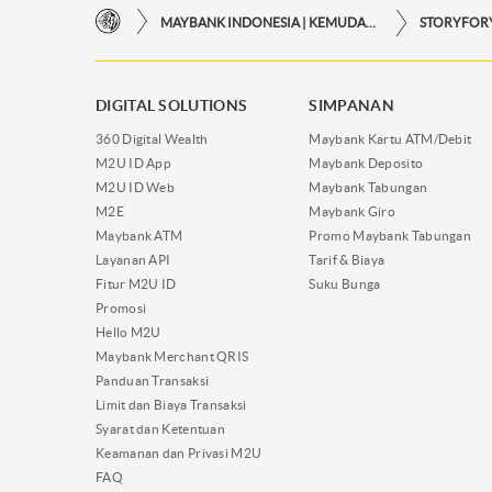
MAYBANK INDONESIA | KEMUDAHAN TRANSAKSI FINANSIAL DI UJUNG JARI ANDA
DIGITAL SOLUTIONS
SIMPANAN
360 Digital Wealth
Maybank Kartu ATM/Debit
M2U ID App
Maybank Deposito
M2U ID Web
Maybank Tabungan
M2E
Maybank Giro
Maybank ATM
Promo Maybank Tabungan
Layanan API
Tarif & Biaya
Fitur M2U ID
Suku Bunga
Promosi
Hello M2U
Maybank Merchant QRIS
Panduan Transaksi
Limit dan Biaya Transaksi
Syarat dan Ketentuan
Keamanan dan Privasi M2U
FAQ