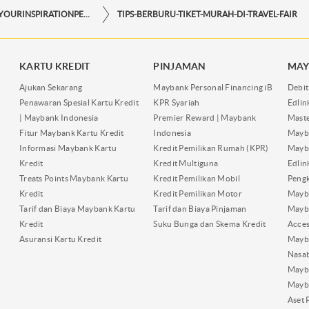
STORYFORYOURINSPIRATIONPERSONAL
TIPS-BERBURU-TIKET-MURAH-DI-TRAVEL-FAIR
KARTU KREDIT
PINJAMAN
MAY
Ajukan Sekarang
Maybank Personal Financing iB
Debit
Penawaran Spesial Kartu Kredit
KPR Syariah
Edli
| Maybank Indonesia
Premier Reward | Maybank
Maste
Fitur Maybank Kartu Kredit
Indonesia
Mayb
Informasi Maybank Kartu
Kredit Pemilikan Rumah (KPR)
Mayba
Kredit
Kredit Multiguna
Edli
Treats Points Maybank Kartu
Kredit Pemilikan Mobil
Pengk
Kredit
Kredit Pemilikan Motor
Mayb
Tarif dan Biaya Maybank Kartu
Tarif dan Biaya Pinjaman
Mayb
Kredit
Suku Bunga dan Skema Kredit
Acces
Asuransi Kartu Kredit
Mayb
Nasa
Mayba
Mayb
Aset 