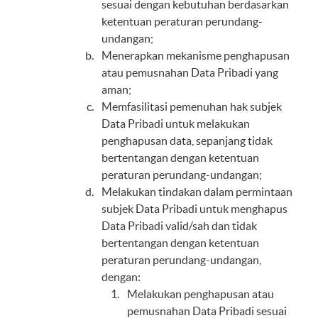
sesuai dengan kebutuhan berdasarkan
ketentuan peraturan perundang-
undangan;
Menerapkan mekanisme penghapusan
atau pemusnahan Data Pribadi yang
aman;
Memfasilitasi pemenuhan hak subjek
Data Pribadi untuk melakukan
penghapusan data, sepanjang tidak
bertentangan dengan ketentuan
peraturan perundang-undangan;
Melakukan tindakan dalam permintaan
subjek Data Pribadi untuk menghapus
Data Pribadi valid/sah dan tidak
bertentangan dengan ketentuan
peraturan perundang-undangan,
dengan:
Melakukan penghapusan atau
pemusnahan Data Pribadi sesuai