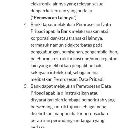
elektronik lainnya yang relevan sesuai
dengan ketentuan yang berlaku
(“
Penawaran Lainnya
”).
Bank dapat melakukan Pemrosesan Data
Pribadi apabila Bank melaksanakan aksi
korporasi dan/atau transaksi lainnya,
termasuk namun tidak terbatas pada
penggabungan, pemisahan, pengambilalihan,
peleburan, restrukturisasi dan/atau kegiatan
lain yang melibatkan pengalihan hak
kekayaan intelektual, sebagaimana
melibatkan Pemrosesan Data Pribadi.
Bank dapat melakukan Pemrosesan Data
Pribadi apabila diinstruksikan atau
disyaratkan oleh lembaga pemerintah yang
berwenang, untuk tujuan sebagaimana
disebutkan maupun diatur berdasarkan
peraturan perundang-undangan yang
berlaku.