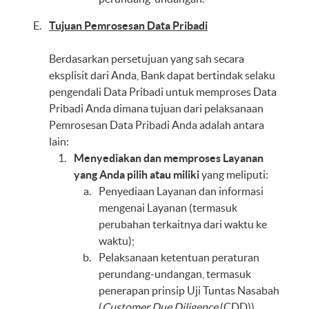
Tujuan Pemrosesan Data Pribadi
Berdasarkan persetujuan yang sah secara
eksplisit dari Anda, Bank dapat bertindak selaku
pengendali Data Pribadi untuk memproses Data
Pribadi Anda dimana tujuan dari pelaksanaan
Pemrosesan Data Pribadi Anda adalah antara
lain:
Menyediakan dan memproses Layanan
yang Anda
pilih atau miliki
yang
meliputi:
Penyediaan Layanan dan informasi
mengenai Layanan (termasuk
perubahan terkaitnya dari waktu ke
waktu);
Pelaksanaan ketentuan peraturan
perundang-undangan, termasuk
penerapan prinsip Uji Tuntas Nasabah
(
Customer Due Diligence
(CDD))