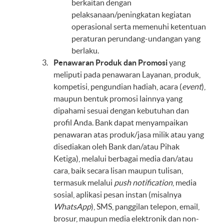
berkaitan dengan
pelaksanaan/peningkatan kegiatan
operasional serta memenuhi ketentuan
peraturan perundang-undangan yang
berlaku.
Penawaran Produk dan Promosi
yang
meliputi pada penawaran Layanan, produk,
kompetisi, pengundian hadiah, acara (
event
),
maupun bentuk promosi lainnya yang
dipahami sesuai dengan kebutuhan dan
profil Anda. Bank dapat menyampaikan
penawaran atas produk/jasa milik atau yang
disediakan oleh Bank dan/atau Pihak
Ketiga), melalui berbagai media dan/atau
cara, baik secara lisan maupun tulisan,
termasuk melalui
push notification
, media
sosial, aplikasi pesan instan (misalnya
WhatsApp
), SMS, panggilan telepon, email,
brosur, maupun media elektronik dan non-