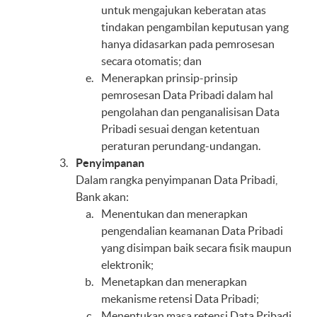
untuk mengajukan keberatan atas
tindakan pengambilan keputusan yang
hanya didasarkan pada pemrosesan
secara otomatis; dan
Menerapkan prinsip-prinsip
pemrosesan Data Pribadi dalam hal
pengolahan dan penganalisisan Data
Pribadi sesuai dengan ketentuan
peraturan perundang-undangan.
Penyimpanan
Dalam rangka penyimpanan Data Pribadi,
Bank akan:
Menentukan dan menerapkan
pengendalian keamanan Data Pribadi
yang disimpan baik secara fisik maupun
elektronik;
Menetapkan dan menerapkan
mekanisme retensi Data Pribadi;
Menentukan masa retensi Data Pribadi