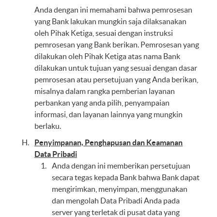
Anda dengan ini memahami bahwa pemrosesan
yang Bank lakukan mungkin saja dilaksanakan
oleh Pihak Ketiga, sesuai dengan instruksi
pemrosesan yang Bank berikan. Pemrosesan yang
dilakukan oleh Pihak Ketiga atas nama Bank
dilakukan untuk tujuan yang sesuai dengan dasar
pemrosesan atau persetujuan yang Anda berikan,
misalnya dalam rangka pemberian layanan
perbankan yang anda pilih, penyampaian
informasi, dan layanan lainnya yang mungkin
berlaku.
Penyimpanan, Penghapusan dan Keamanan
Data Pribadi
Anda dengan ini memberikan persetujuan
secara tegas kepada Bank bahwa Bank dapat
mengirimkan, menyimpan, menggunakan
dan mengolah Data Pribadi Anda pada
server yang terletak di pusat data yang