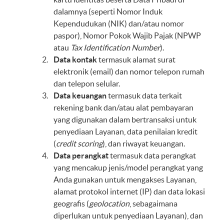
dalamnya (seperti Nomor Induk
Kependudukan (NIK) dan/atau nomor
paspor), Nomor Pokok Wajib Pajak (NPWP
atau
Tax Identification Number
).
Data kontak
termasuk alamat surat
elektronik (email) dan nomor telepon rumah
dan telepon selular.
Data keuangan
termasuk data terkait
rekening bank dan/atau alat pembayaran
yang digunakan dalam bertransaksi untuk
penyediaan Layanan, data penilaian kredit
(
credit scoring
), dan riwayat keuangan.
Data perangkat
termasuk data perangkat
yang mencakup jenis/model perangkat yang
Anda gunakan untuk mengakses Layanan,
alamat protokol internet (IP) dan data lokasi
geografis (
geolocation
, sebagaimana
diperlukan untuk penyediaan Layanan), dan