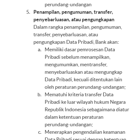
perundang-undangan
Penampilan, pengumuman, transfer,
penyebarluasan, atau pengungkapan
Dalam rangka penampilan, pengumuman,
transfer, penyebarluasan, atau
pengungkapan Data Pribadi, Bank akan:
Memiliki dasar pemrosesan Data
Pribadi sebelum menampilkan,
mengumumkan, mentransfer,
menyebarluaskan atau mengungkap
Data Pribadi, kecuali ditentukan lain
oleh peraturan perundang-undangan;
Mematuhi kriteria transfer Data
Pribadi ke luar wilayah hukum Negara
Republik Indonesia sebagaimana diatur
dalam ketentuan peraturan
perundang-undangan;
Menerapkan pengendalian keamanan
Data Pribadi sesuai dengan ketentuan