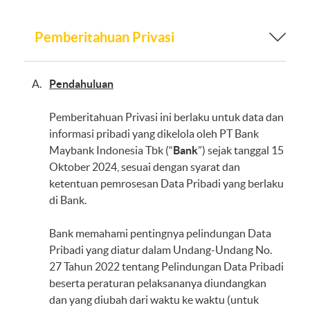
Pemberitahuan Privasi
Pendahuluan
Pemberitahuan Privasi ini berlaku untuk data dan
informasi pribadi yang dikelola oleh PT Bank
Maybank Indonesia Tbk (“
Bank
”) sejak tanggal 15
Oktober 2024, sesuai dengan syarat dan
ketentuan pemrosesan Data Pribadi yang berlaku
di Bank.
Bank memahami pentingnya pelindungan Data
Pribadi yang diatur dalam Undang-Undang No.
27 Tahun 2022 tentang Pelindungan Data Pribadi
beserta peraturan pelaksananya diundangkan
dan yang diubah dari waktu ke waktu (untuk