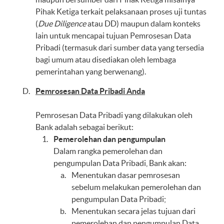
Pihak Ketiga terkait pelaksanaan proses uji tuntas
(
Due Diligence
atau DD) maupun dalam konteks
lain untuk mencapai tujuan Pemrosesan Data
Pribadi (termasuk dari sumber data yang tersedia
bagi umum atau disediakan oleh lembaga
pemerintahan yang berwenang).
Pemrosesan Data Pribadi Anda
Pemrosesan Data Pribadi yang dilakukan oleh
Bank adalah sebagai berikut:
Pemerolehan dan pengumpulan
Dalam rangka pemerolehan dan
pengumpulan Data Pribadi, Bank akan:
Menentukan dasar pemrosesan
sebelum melakukan pemerolehan dan
pengumpulan Data Pribadi;
Menentukan secara jelas tujuan dari
pemerolehan dan pengumpulan Data