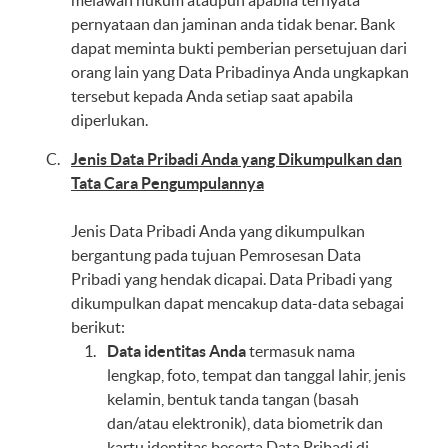
melawan hukum ataupun apabila ternyata
pernyataan dan jaminan anda tidak benar. Bank
dapat meminta bukti pemberian persetujuan dari
orang lain yang Data Pribadinya Anda ungkapkan
tersebut kepada Anda setiap saat apabila
diperlukan.
Jenis Data Pribadi Anda yang Dikumpulkan dan
Tata Cara Pengumpulannya
Jenis Data Pribadi Anda yang dikumpulkan
bergantung pada tujuan Pemrosesan Data
Pribadi yang hendak dicapai. Data Pribadi yang
dikumpulkan dapat mencakup data-data sebagai
berikut:
Data identitas Anda
termasuk nama
lengkap, foto, tempat dan tanggal lahir, jenis
kelamin, bentuk tanda tangan (basah
dan/atau elektronik), data biometrik dan
kartu identitas beserta Data Pribadi di