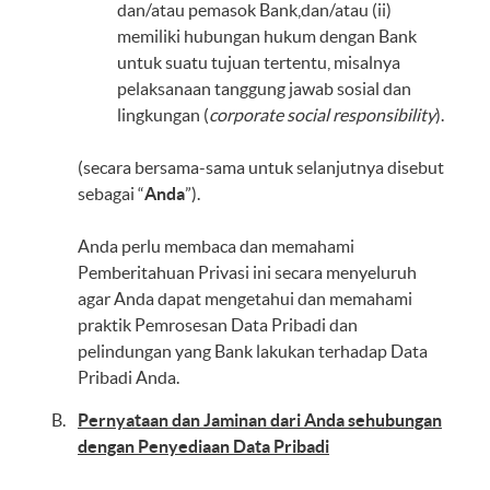
dan/atau pemasok Bank,dan/atau (ii)
memiliki hubungan hukum dengan Bank
untuk suatu tujuan tertentu, misalnya
pelaksanaan tanggung jawab sosial dan
lingkungan (
corporate social responsibility
).
(secara bersama-sama untuk selanjutnya disebut
sebagai “
Anda
”).
Anda perlu membaca dan memahami
Pemberitahuan Privasi ini secara menyeluruh
agar Anda dapat mengetahui dan memahami
praktik Pemrosesan Data Pribadi dan
pelindungan yang Bank lakukan terhadap Data
Pribadi Anda.
Pernyataan dan Jaminan dari Anda sehubungan
dengan Penyediaan Data Pribadi