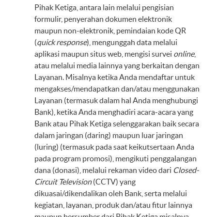
Pihak Ketiga, antara lain melalui pengisian
formulir, penyerahan dokumen elektronik
maupun non-elektronik, pemindaian kode QR
(
quick response
), mengunggah data melalui
aplikasi maupun situs web, mengisi survei
online
,
atau melalui media lainnya yang berkaitan dengan
Layanan. Misalnya ketika Anda mendaftar untuk
mengakses/mendapatkan dan/atau menggunakan
Layanan (termasuk dalam hal Anda menghubungi
Bank), ketika Anda menghadiri acara-acara yang
Bank atau Pihak Ketiga selenggarakan baik secara
dalam jaringan (daring) maupun luar jaringan
(luring) (termasuk pada saat keikutsertaan Anda
pada program promosi), mengikuti penggalangan
dana (donasi), melalui rekaman video dari
Closed-
Circuit Television
(CCTV) yang
dikuasai/dikendalikan oleh Bank, serta melalui
kegiatan, layanan, produk dan/atau fitur lainnya
maupun bersumber dari Pihak Ketiga misalnya