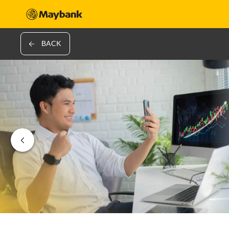
BACK
‹