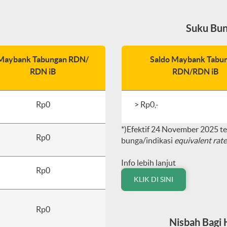
Suku Bun
Maybank Tabungan RDN/
Saldo Maybank Tabu
RDN iB
RDN/RDN iB
Rp0
> Rp0,-
*)Efektif 24 November 2025 t
Rp0
bunga/indikasi
equivalent rat
Info lebih lanjut
Rp0
KLIK DI SINI
Rp0
Nisbah Bagi