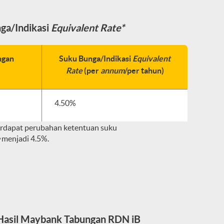
ga/Indikasi
Equivalent Rate*
ngan
Suku Bunga/Indikasi
Equivalent
Rate
(per
annum
/per tahun)
4.50%
erdapat perubahan ketentuan suku
e
menjadi 4.5%.
 Hasil Maybank Tabungan RDN iB