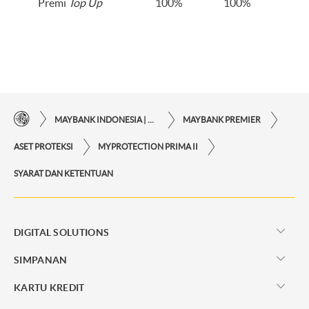
Premi
Top Up
100%
100%
MAYBANK INDONESIA | KEMUDAHAN TRANSAKSI FINANSIAL DI UJUNG JARI ANDA
MAYBANK PREMIER
ASET PROTEKSI
MYPROTECTION PRIMA II
SYARAT DAN KETENTUAN
DIGITAL SOLUTIONS
SIMPANAN
KARTU KREDIT