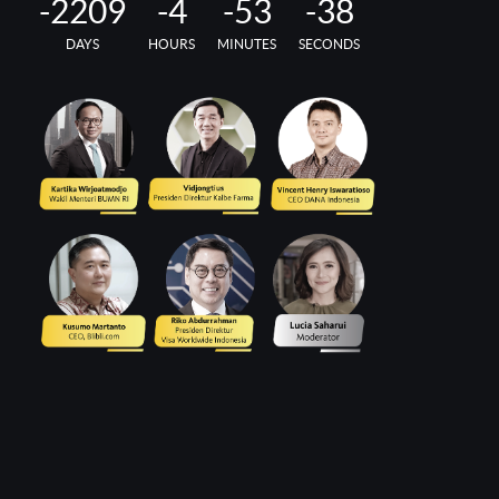
-2209
-4
-53
-39
DAYS
HOURS
MINUTES
SECONDS