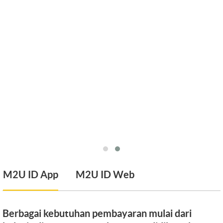
M2U ID App
M2U ID Web
Berbagai kebutuhan pembayaran mulai dari