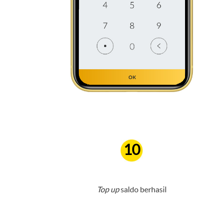
10
Top up
saldo berhasil