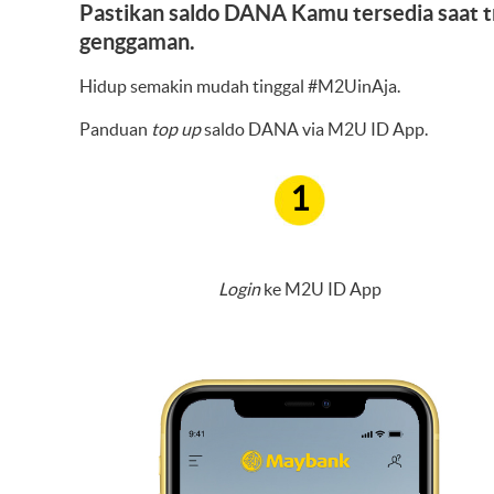
Pastikan saldo DANA Kamu tersedia saat t
genggaman.
Hidup semakin mudah tinggal #M2UinAja.
Panduan
top up
saldo DANA via M2U ID App.
1
Login
ke M2U ID App