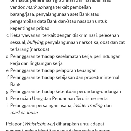
termasuk penerimaan gratifikasi dari nasabah atau
vendor,
mark up
harga terkait pembelian
barang/jasa, penyalahgunaan aset Bank atau
pengambilan data Bank dan/atau nasabah untuk
kepentingan pribadi
Kekaryawanan; terkait dengan diskriminasi, pelecehan
seksual,
bullying
, penyalahgunaan narkotika, obat dan zat
terlarang (narkoba)
Pelanggaran terhadap keselamatan kerja, perlindungan
kerja dan lingkungan kerja
Pelanggaran terhadap pelaporan keuangan
Pelanggaran terhadap kebijakan dan prosedur internal
Bank
Pelanggaran terhadap ketentuan perundang-undangan
Pencucian Uang dan Pendanaan Terorisme, serta
Pelanggaran persaingan usaha,
insider trading
dan
market abuse
Pelapor (
Whistleblower
) diharapkan untuk dapat
mencantumkan identitas nama dalam setiap laporan