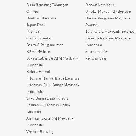
Buka Rekening Tabungan
Dewan Komisaris
Online
Direksi Maybank Indonesia
Bantuan Nasabah
Dewan Pengawas Maybank
Japan Desk
Syariah
Promosi
Tata Kelola Maybank Indonesi
Contact Center
Investor Relation Maybank
Berita & Pengumuman
Indonesia
KPM Privilege
Sustainability
Lokasi Cabang & ATM Maybank
Penghargaan
Indonesia
Refer a Friend
Informasi Tarif & Biaya Layanan
Informasi Suku Bunga Maybank
Indonesia
Suku Bunga Dasar Kredit
Edukasi & Informasi untuk
Nasabah
Jaringan Eksternal Maybank
Indonesia
Whistle Blowing