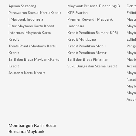
Ajukan Sekarang
Maybank Personal Financing iB
Debit
Penawaran Spesial Kartu Kredit
KPR Syariah
Edli
| Maybank Indonesia
Premier Reward | Maybank
Maste
Fitur Maybank Kartu Kredit
Indonesia
Mayb
Informasi Maybank Kartu
Kredit Pemilikan Rumah (KPR)
Mayba
Kredit
Kredit Multiguna
Edli
Treats Points Maybank Kartu
Kredit Pemilikan Mobil
Pengk
Kredit
Kredit Pemilikan Motor
Mayb
Tarif dan Biaya Maybank Kartu
Tarif dan Biaya Pinjaman
Mayb
Kredit
Suku Bunga dan Skema Kredit
Acces
Asuransi Kartu Kredit
Mayb
Nasa
Mayba
Mayb
Aset 
Membangun Karir Besar
Bersama Maybank