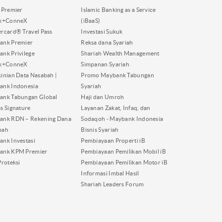
 Premier
Islamic Banking as a Service
nk+ConneX
(iBaaS)
rcard® Travel Pass
Investasi Sukuk
ank Premier
Reksa dana Syariah
nk Privilege
Shariah Wealth Management
nk+ConneX
Simpanan Syariah
inian Data Nasabah |
Promo Maybank Tabungan
ank Indonesia
Syariah
ank Tabungan Global
Haji dan Umroh
s Signature
Layanan Zakat, Infaq, dan
ank RDN – Rekening Dana
Sodaqoh - Maybank Indonesia
bah
Bisnis Syariah
nk Investasi
Pembiayaan Properti iB
ank KPM Premier
Pembiayaan Pemilikan Mobil iB
Proteksi
Pembiayaan Pemilikan Motor iB
Informasi Imbal Hasil
Shariah Leaders Forum