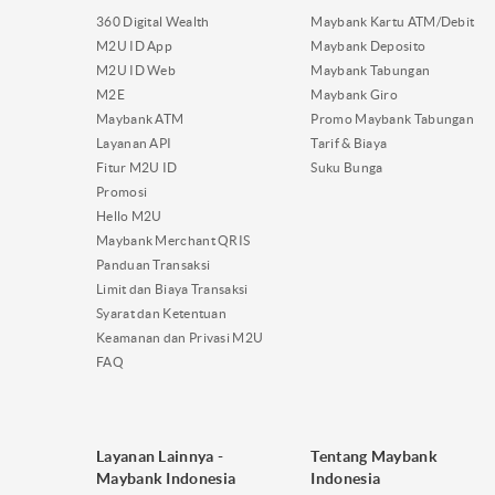
360 Digital Wealth
Maybank Kartu ATM/Debit
M2U ID App
Maybank Deposito
M2U ID Web
Maybank Tabungan
M2E
Maybank Giro
Maybank ATM
Promo Maybank Tabungan
Layanan API
Tarif & Biaya
Fitur M2U ID
Suku Bunga
Promosi
Hello M2U
Maybank Merchant QRIS
Panduan Transaksi
Limit dan Biaya Transaksi
Syarat dan Ketentuan
Keamanan dan Privasi M2U
FAQ
Layanan Lainnya -
Tentang Maybank
Maybank Indonesia
Indonesia