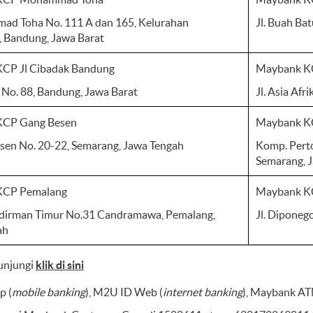
ad Toha No. 111 A dan 165, Kelurahan
Jl. Buah Ba
, Bandung, Jawa Barat
CP Jl Cibadak Bandung
Maybank KC
k No. 88, Bandung, Jawa Barat
Jl. Asia Afr
KCP Gang Besen
Maybank KC
esen No. 20-22, Semarang, Jawa Tengah
Komp. Perto
Semarang, 
KCP Pemalang
Maybank K
Sudirman Timur No.31 Candramawa, Pemalang,
Jl. Diponeg
ah
kunjungi
klik di sini
p (
mobile banking
), M2U ID Web (
internet banking
), Maybank AT