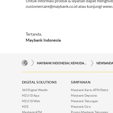
Untuk informasi produk & layanan dapat menghub
customercare@maybank.co.id
atau kunjungi
www.m
Tertanda,
Maybank Indonesia
MAYBANK INDONESIA | KEMUDAHAN TRANSAKSI FINANSIAL DI UJUNG JARI ANDA
NEWSAND
DIGITAL SOLUTIONS
SIMPANAN
360 Digital Wealth
Maybank Kartu ATM/Debit
M2U ID App
Maybank Deposito
M2U ID Web
Maybank Tabungan
M2E
Maybank Giro
Maybank ATM
Promo Maybank Tabungan