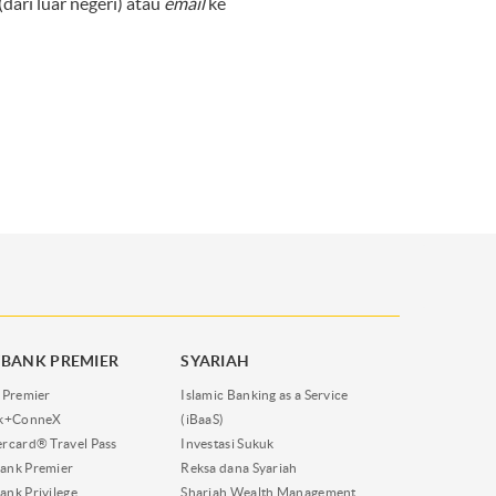
ri luar negeri) atau
email
ke
BANK PREMIER
SYARIAH
 Premier
Islamic Banking as a Service
nk+ConneX
(iBaaS)
rcard® Travel Pass
Investasi Sukuk
ank Premier
Reksa dana Syariah
nk Privilege
Shariah Wealth Management