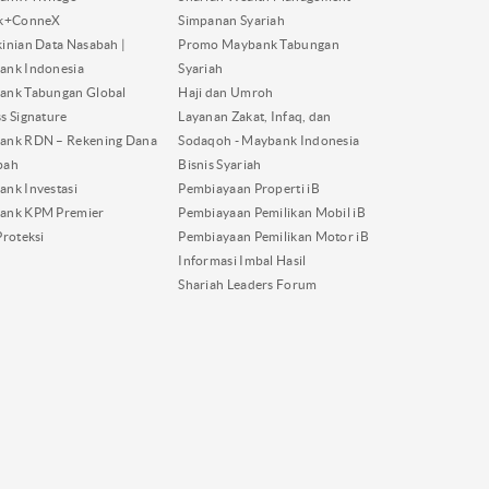
nk+ConneX
Simpanan Syariah
inian Data Nasabah |
Promo Maybank Tabungan
ank Indonesia
Syariah
ank Tabungan Global
Haji dan Umroh
s Signature
Layanan Zakat, Infaq, dan
ank RDN – Rekening Dana
Sodaqoh - Maybank Indonesia
bah
Bisnis Syariah
nk Investasi
Pembiayaan Properti iB
ank KPM Premier
Pembiayaan Pemilikan Mobil iB
Proteksi
Pembiayaan Pemilikan Motor iB
Informasi Imbal Hasil
Shariah Leaders Forum