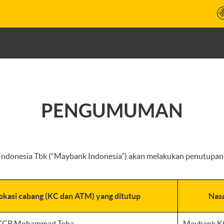
PENGUMUMAN
ndonesia Tbk (“Maybank Indonesia”) akan melakukan penutupan k
okasi cabang (KC dan ATM) yang ditutup
Nasa
KCP Mohammad Toha
Maybank K