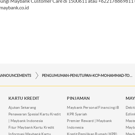
ungi Maybank Customer Care di 1500611 atau +622178869811 (da
aybank.co.id
ANNOUNCEMENTS
PENGUMUMAN-PENUTUPAN-KCP-MOHAMMAD-TOHA
KARTU KREDIT
PINJAMAN
MAY
Ajukan Sekarang
Maybank Personal Financing iB
Debit
Penawaran Spesial Kartu Kredit
KPR Syariah
Edli
| Maybank Indonesia
Premier Reward | Maybank
Maste
Fitur Maybank Kartu Kredit
Indonesia
Mayb
Informasi Maybank Kartu
Kredit Pemilikan Rumah (KPR)
Mayba