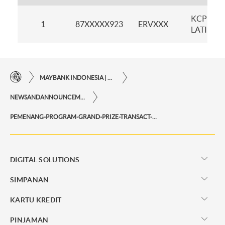
KCP
1
87XXXXX923
ERVXXX
LATIMO
MAYBANK INDONESIA | KEMUDAHAN TRANSAKSI FINANSIAL DI UJUNG JARI ANDA
NEWSANDANNOUNCEMENTS
PEMENANG-PROGRAM-GRAND-PRIZE-TRANSACT-DAN-WIN-PERIODE-NOVEMBER-2025
DIGITAL SOLUTIONS
SIMPANAN
KARTU KREDIT
PINJAMAN