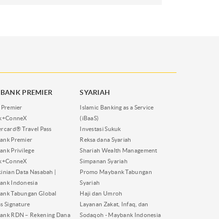
BANK PREMIER
SYARIAH
 Premier
Islamic Banking as a Service
nk+ConneX
(iBaaS)
rcard® Travel Pass
Investasi Sukuk
ank Premier
Reksa dana Syariah
nk Privilege
Shariah Wealth Management
nk+ConneX
Simpanan Syariah
inian Data Nasabah |
Promo Maybank Tabungan
ank Indonesia
Syariah
ank Tabungan Global
Haji dan Umroh
s Signature
Layanan Zakat, Infaq, dan
ank RDN – Rekening Dana
Sodaqoh - Maybank Indonesia