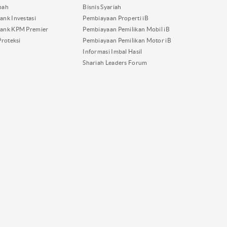
bah
Bisnis Syariah
nk Investasi
Pembiayaan Properti iB
ank KPM Premier
Pembiayaan Pemilikan Mobil iB
Proteksi
Pembiayaan Pemilikan Motor iB
Informasi Imbal Hasil
Shariah Leaders Forum