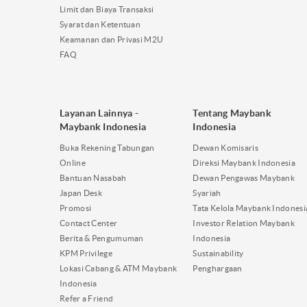
Limit dan Biaya Transaksi
Syarat dan Ketentuan
Keamanan dan Privasi M2U
FAQ
Layanan Lainnya -
Tentang Maybank
Maybank Indonesia
Indonesia
Buka Rekening Tabungan
Dewan Komisaris
Online
Direksi Maybank Indonesia
Bantuan Nasabah
Dewan Pengawas Maybank
Japan Desk
Syariah
Promosi
Tata Kelola Maybank Indonesi
Contact Center
Investor Relation Maybank
Berita & Pengumuman
Indonesia
KPM Privilege
Sustainability
Lokasi Cabang & ATM Maybank
Penghargaan
Indonesia
Refer a Friend