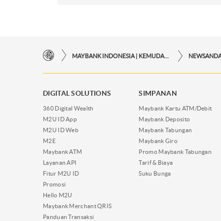
MAYBANK INDONESIA | KEMUDAHAN TRANSAKSI FINANSIAL DI UJUNG JARI ANDA
NEWSAND
DIGITAL SOLUTIONS
SIMPANAN
360 Digital Wealth
Maybank Kartu ATM/Debit
M2U ID App
Maybank Deposito
M2U ID Web
Maybank Tabungan
M2E
Maybank Giro
Maybank ATM
Promo Maybank Tabungan
Layanan API
Tarif & Biaya
Fitur M2U ID
Suku Bunga
Promosi
Hello M2U
Maybank Merchant QRIS
Panduan Transaksi