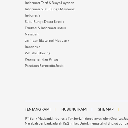
Informasi Tarif & Biaya Layanan
Informasi Suku Bunga Maybank
Indonesia
Suku Bunga Dasar Kredit
Edukasi & Informasi untuk
Nasabah
Jaringan Eksternal Maybank
Indonesia
Whistle Blowing
Keamanan dan Privasi
Panduan Bermedia Sosial
TENTANG KAMI
HUBUNGI KAMI
SITE MAP
PT Bank Maybank Indonesia Tbk berizin dan diawasi oleh Otoritas J
Nasabah per bank adalah Rp2 miliar. Untuk mengetahui tingkat bunga