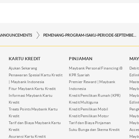
ANNOUNCEMENTS
PEMENANG-PROGRAM-ISAKU-PERIODE-SEPTEMBER-2025
KARTU KREDIT
PINJAMAN
MAY
Ajukan Sekarang
Maybank Personal Financing iB
Debit
Penawaran Spesial Kartu Kredit
KPR Syariah
Edli
| Maybank Indonesia
Premier Reward | Maybank
Maste
Fitur Maybank Kartu Kredit
Indonesia
Mayb
Informasi Maybank Kartu
Kredit Pemilikan Rumah (KPR)
Mayba
Kredit
Kredit Multiguna
Edli
Treats Points Maybank Kartu
Kredit Pemilikan Mobil
Pengk
Kredit
Kredit Pemilikan Motor
Mayb
Tarif dan Biaya Maybank Kartu
Tarif dan Biaya Pinjaman
Mayb
Kredit
Suku Bunga dan Skema Kredit
Acces
Asuransi Kartu Kredit
Mayb