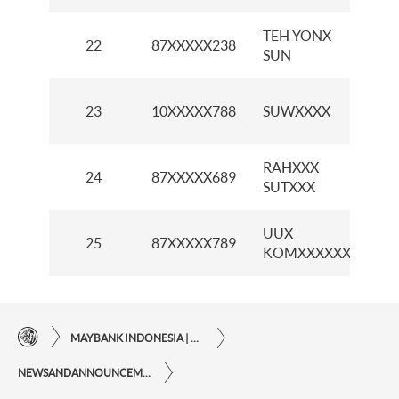
TEH YONX
22
87XXXXX238
K
SUN
K
23
10XXXXX788
SUWXXXX
B
RAHXXX
K
24
87XXXXX689
SUTXXX
T
UUX
K
25
87XXXXX789
KOMXXXXXXX
C
MAYBANK INDONESIA | KEMUDAHAN TRANSAKSI FINANSIAL DI UJUNG JARI ANDA
NEWSANDANNOUNCEMENTS