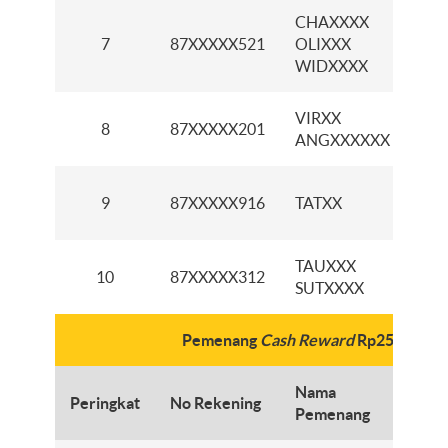
CHAXXXX
K
7
87XXXXX521
OLIXXX
P
WIDXXXX
VIRXX
8
87XXXXX201
K
ANGXXXXXX
K
9
87XXXXX916
TATXX
T
TAUXXX
K
10
87XXXXX312
SUTXXXX
G
Pemenang
Cash Reward
Rp250 ribu
Nama
Peringkat
No Rekening
C
Pemenang