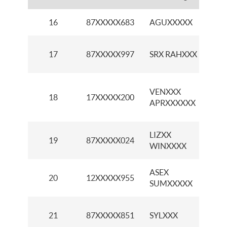
16
87XXXXX683
AGUXXXXX
K
K
17
87XXXXX997
SRX RAHXXX
M
K
VENXXX
18
17XXXXX200
B
APRXXXXXX
K
LIZXX
K
19
87XXXXX024
WINXXXX
M
ASEX
20
12XXXXX955
K
SUMXXXXX
K
21
87XXXXX851
SYLXXX
S