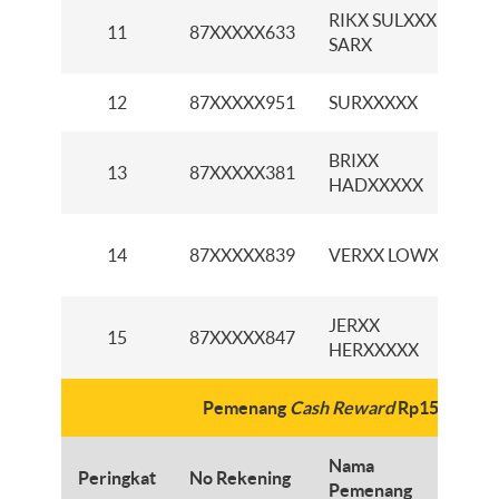
RIKX SULXXX
K
11
87XXXXX633
SARX
K
12
87XXXXX951
SURXXXXX
K
BRIXX
K
13
87XXXXX381
HADXXXXX
P
K
14
87XXXXX839
VERXX LOWXX
K
JERXX
K
15
87XXXXX847
HERXXXXX
A
Pemenang
Cash Reward
Rp150 ribu
Nama
Peringkat
No Rekening
C
Pemenang