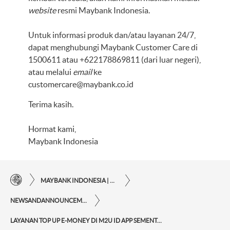
website
resmi Maybank Indonesia.
Untuk informasi produk dan/atau layanan 24/7,
dapat menghubungi Maybank Customer Care di
1500611 atau +622178869811 (dari luar negeri),
atau melalui
email
ke
customercare@maybank.co.id
Terima kasih.
Hormat kami,
Maybank Indonesia
MAYBANK INDONESIA | KEMUDAHAN TRANSAKSI FINANSIAL DI UJUNG JARI ANDA
NEWSANDANNOUNCEMENTS
LAYANAN TOP UP E-MONEY DI M2U ID APP SEMENTARA TIDAK TERSEDIA