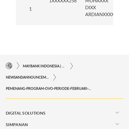
1XXXXXX258
MUHAXXX
K
DIXX
P
1
ARDIANXXXX
B
MAYBANK INDONESIA | KEMUDAHAN TRANSAKSI FINANSIAL DI UJUNG JARI ANDA
NEWSANDANNOUNCEMENTS
PEMENANG-PROGRAM-OVO-PERIODE-FEBRUARI-2025
DIGITAL SOLUTIONS
SIMPANAN