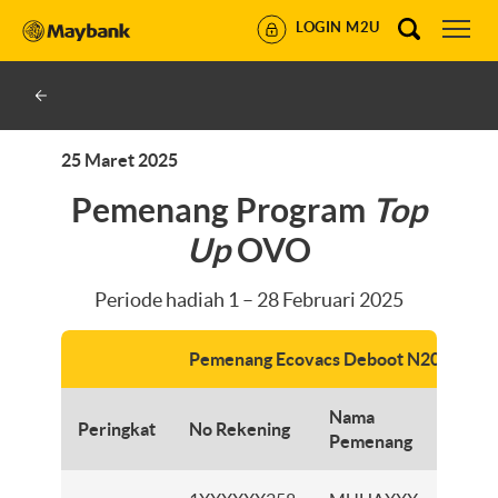
LOGIN M2U
25 Maret 2025
Pemenang Program
Top
Up
OVO
Periode hadiah 1 – 28 Februari 2025
Pemenang Ecovacs Deboot N20 Pro
Nama
Peringkat
No Rekening
Ca
Pemenang