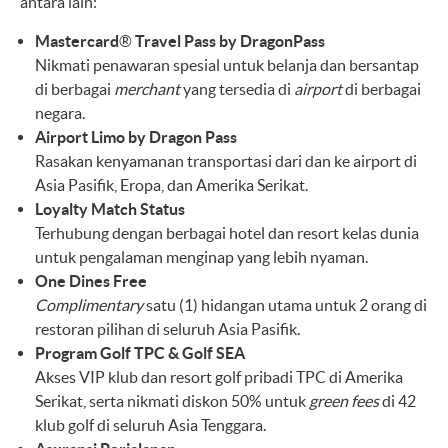
antara lain:
Mastercard
®
Travel Pass by DragonPass
Nikmati penawaran spesial untuk belanja dan bersantap
di berbagai
merchant
yang tersedia di
airport
di berbagai
negara.
Airport Limo by Dragon Pass
Rasakan kenyamanan transportasi dari dan ke airport di
Asia Pasifik, Eropa, dan Amerika Serikat.
Loyalty Match Status
Terhubung dengan berbagai hotel dan resort kelas dunia
untuk pengalaman menginap yang lebih nyaman.
One Dines Free
Complimentary
satu (1) hidangan utama untuk 2 orang di
restoran pilihan di seluruh Asia Pasifik.
Program Golf TPC & Golf SEA
Akses VIP klub dan resort golf pribadi TPC di Amerika
Serikat, serta nikmati diskon 50% untuk
green fees
di 42
klub golf di seluruh Asia Tenggara.