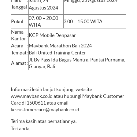
Hari/
:
Minggu, 25 Agustus 2024
Sabtu, 24
Tanggal
Agustus 2024
07. 00 – 20.00
Pukul
3.00 – 15.00 WITA
WITA
Nama
:
KCP Mobile Denpasar
Kantor
Acara
:
Maybank Marathon Bali 2024
Tempat
:
Bali United Training Center
Jl. By Pass Ida Bagus Mantra, Pantai Purnama,
Alamat
:
Gianyar, Bali
Informasi lebih lanjut kunjungi website
www.maybank.co.id atau hubungi Maybank Customer
Care di 1500611 atau email
ke
customercare@maybank.co.id
.
Terima kasih atas perhatiannya.
Tertanda,