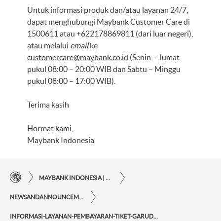
Untuk informasi produk dan/atau layanan 24/7,
dapat menghubungi Maybank Customer Care di
1500611 atau +622178869811 (dari luar negeri),
atau melalui
email
ke
customercare@maybank.co.id
(Senin – Jumat
pukul 08:00 – 20:00 WIB dan Sabtu – Minggu
pukul 08:00 – 17:00 WIB).
Terima kasih
Hormat kami,
Maybank Indonesia
MAYBANK INDONESIA | KEMUDAHAN TRANSAKSI FINANSIAL DI UJUNG JARI ANDA
NEWSANDANNOUNCEMENTS
INFORMASI-LAYANAN-PEMBAYARAN-TIKET-GARUDA-DAN-SRIWIJAYA-MELALUI-MAYBANK-ATM