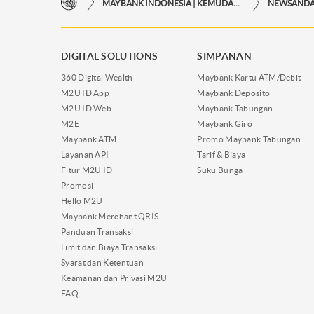
MAYBANK INDONESIA | KEMUDAHAN TRANSAKSI FINANSIAL DI UJUNG JARI ANDA
NEWSAND
DIGITAL SOLUTIONS
SIMPANAN
360 Digital Wealth
Maybank Kartu ATM/Debit
M2U ID App
Maybank Deposito
M2U ID Web
Maybank Tabungan
M2E
Maybank Giro
Maybank ATM
Promo Maybank Tabungan
Layanan API
Tarif & Biaya
Fitur M2U ID
Suku Bunga
Promosi
Hello M2U
Maybank Merchant QRIS
Panduan Transaksi
Limit dan Biaya Transaksi
Syarat dan Ketentuan
Keamanan dan Privasi M2U
FAQ