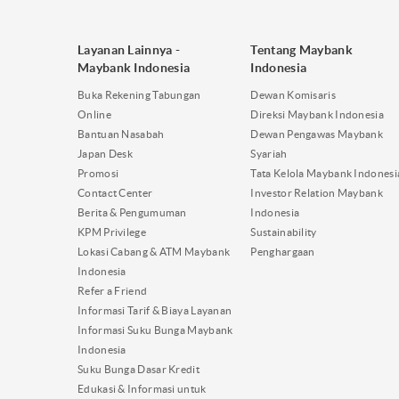
Layanan Lainnya -
Tentang Maybank
Maybank Indonesia
Indonesia
Buka Rekening Tabungan
Dewan Komisaris
Online
Direksi Maybank Indonesia
Bantuan Nasabah
Dewan Pengawas Maybank
Japan Desk
Syariah
Promosi
Tata Kelola Maybank Indonesi
Contact Center
Investor Relation Maybank
Berita & Pengumuman
Indonesia
KPM Privilege
Sustainability
Lokasi Cabang & ATM Maybank
Penghargaan
Indonesia
Refer a Friend
Informasi Tarif & Biaya Layanan
Informasi Suku Bunga Maybank
Indonesia
Suku Bunga Dasar Kredit
Edukasi & Informasi untuk