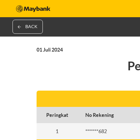
BACK
01 Juli 2024
P
Peringkat
No Rekening
1
*******682