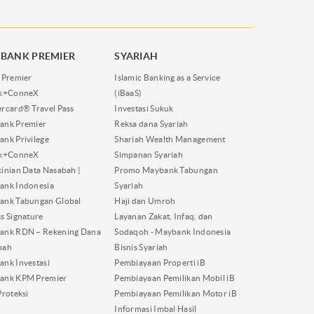
BANK PREMIER
SYARIAH
 Premier
Islamic Banking as a Service
nk+ConneX
(iBaaS)
rcard® Travel Pass
Investasi Sukuk
ank Premier
Reksa dana Syariah
nk Privilege
Shariah Wealth Management
nk+ConneX
Simpanan Syariah
inian Data Nasabah |
Promo Maybank Tabungan
ank Indonesia
Syariah
ank Tabungan Global
Haji dan Umroh
s Signature
Layanan Zakat, Infaq, dan
ank RDN – Rekening Dana
Sodaqoh - Maybank Indonesia
bah
Bisnis Syariah
nk Investasi
Pembiayaan Properti iB
ank KPM Premier
Pembiayaan Pemilikan Mobil iB
Proteksi
Pembiayaan Pemilikan Motor iB
Informasi Imbal Hasil