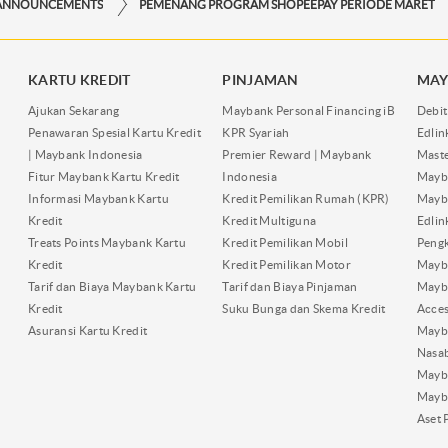
ANNOUNCEMENTS
PEMENANG PROGRAM SHOPEEPAY PERIODE MARET
KARTU KREDIT
PINJAMAN
MAY
Ajukan Sekarang
Maybank Personal Financing iB
Debit
Penawaran Spesial Kartu Kredit
KPR Syariah
Edli
| Maybank Indonesia
Premier Reward | Maybank
Maste
Fitur Maybank Kartu Kredit
Indonesia
Mayb
Informasi Maybank Kartu
Kredit Pemilikan Rumah (KPR)
Mayba
Kredit
Kredit Multiguna
Edli
Treats Points Maybank Kartu
Kredit Pemilikan Mobil
Pengk
Kredit
Kredit Pemilikan Motor
Mayb
Tarif dan Biaya Maybank Kartu
Tarif dan Biaya Pinjaman
Mayb
Kredit
Suku Bunga dan Skema Kredit
Acces
Asuransi Kartu Kredit
Mayb
Nasa
Mayba
Mayb
Aset 