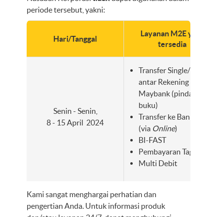
periode tersebut, yakni:
Layanan M2E yang
Hari/Tanggal
tersedia
Transfer Single/Bulk
antar Rekening
Maybank (pindah
buku)
Senin - Senin,
Transfer ke Bank Lain
8 - 15 April 2024
(via
Online
)
BI-FAST
Pembayaran Tagihan
Multi Debit
Kami sangat menghargai perhatian dan
pengertian Anda. Untuk informasi produk