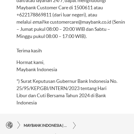
dan/atau layanan 24/7, dapat menghubungi
Maybank Customer Care di 1500611 atau
+622178869811 (dari luar negeri), atau
melalui
email
ke
customercare@maybank.co.id
(Senin
– Jumat pukul 08:00 – 20:00 WIB dan Sabtu –
Minggu pukul 08:00 – 17:00 WIB).
Terima kasih
Hormat kami,
Maybank Indonesia
*) Surat Keputusan Gubernur Bank Indonesia No.
25/95/KEP.GBI/INTERN/2023 tentang Hari
Libur dan Cuti Bersama Tahun 2024 di Bank
Indonesia
MAYBANK INDONESIA | KEMUDAHAN TRANSAKSI FINANSIAL DI UJUNG JARI ANDA