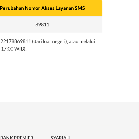
Perubahan Nomor Akses Layanan SMS
89811
178869811 (dari luar negeri), atau melalui
 17:00 WIB).
BANK PREMIER
SYARIAH