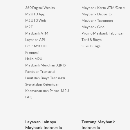
360 Digital Wealth
Maybank Kartu ATM/Debit
M2U ID App
Maybank Deposito
M2U ID Web
Maybank Tabungan
M2E
Maybank Giro
Maybank ATM
Promo Maybank Tabungan
Layanan API
Tarif & Biaya
Fitur M2U ID
Suku Bunga
Promosi
Hello M2U
Maybank Merchant QRIS
Panduan Transaksi
Limit dan Biaya Transaksi
Syarat dan Ketentuan
Keamanan dan Privasi M2U
FAQ
Layanan Lainnya -
Tentang Maybank
Maybank Indonesia
Indonesia