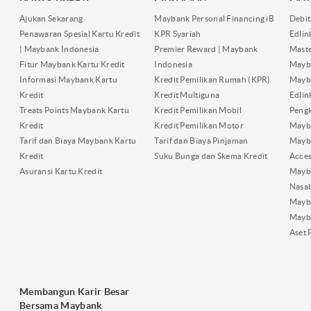
Ajukan Sekarang
Maybank Personal Financing iB
Debit
Penawaran Spesial Kartu Kredit
KPR Syariah
Edli
| Maybank Indonesia
Premier Reward | Maybank
Maste
Fitur Maybank Kartu Kredit
Indonesia
Mayb
Informasi Maybank Kartu
Kredit Pemilikan Rumah (KPR)
Mayba
Kredit
Kredit Multiguna
Edli
Treats Points Maybank Kartu
Kredit Pemilikan Mobil
Pengk
Kredit
Kredit Pemilikan Motor
Mayb
Tarif dan Biaya Maybank Kartu
Tarif dan Biaya Pinjaman
Mayb
Kredit
Suku Bunga dan Skema Kredit
Acces
Asuransi Kartu Kredit
Mayb
Nasa
Mayba
Mayb
Aset 
Membangun Karir Besar
Bersama Maybank