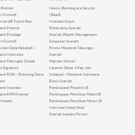
 Premier
Islamic Banking as a Service
nk+ConneX
(iBaaS)
rcard® Travel Pass
Investasi Sukuk
ank Premier
Reksa dana Syariah
nk Privilege
Shariah Wealth Management
nk+ConneX
Simpanan Syariah
inian Data Nasabah |
Promo Maybank Tabungan
ank Indonesia
Syariah
ank Tabungan Global
Haji dan Umroh
s Signature
Layanan Zakat, Infaq, dan
ank RDN – Rekening Dana
Sodaqoh - Maybank Indonesia
bah
Bisnis Syariah
nk Investasi
Pembiayaan Properti iB
ank KPM Premier
Pembiayaan Pemilikan Mobil iB
Proteksi
Pembiayaan Pemilikan Motor iB
Informasi Imbal Hasil
Shariah Leaders Forum