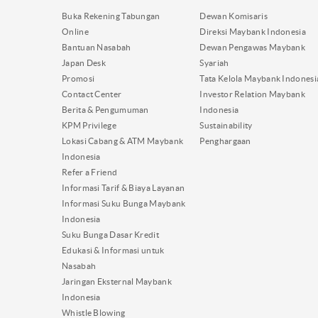
Buka Rekening Tabungan
Dewan Komisaris
Online
Direksi Maybank Indonesia
Bantuan Nasabah
Dewan Pengawas Maybank
Japan Desk
Syariah
Promosi
Tata Kelola Maybank Indonesi
Contact Center
Investor Relation Maybank
Berita & Pengumuman
Indonesia
KPM Privilege
Sustainability
Lokasi Cabang & ATM Maybank
Penghargaan
Indonesia
Refer a Friend
Informasi Tarif & Biaya Layanan
Informasi Suku Bunga Maybank
Indonesia
Suku Bunga Dasar Kredit
Edukasi & Informasi untuk
Nasabah
Jaringan Eksternal Maybank
Indonesia
Whistle Blowing