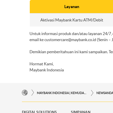
Layanan
Aktivasi Maybank Kartu ATM/Debit
Untuk informasi produk dan/atau layanan 24/7,
email ke
customercare@maybank.co.id
(Senin – 
Demikian pemberitahuan ini kami sampaikan. Ter
Hormat Kami,
Maybank Indonesia
MAYBANK INDONESIA | KEMUDAHAN TRANSAKSI FINANSIAL DI UJUNG JARI ANDA
NEWSAND
DIGITAL SOLUTIONS
SIMPANAN