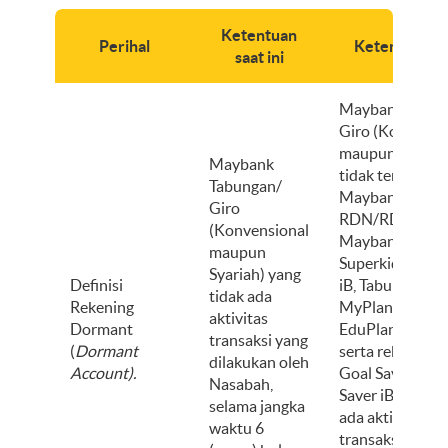
Ketentuan
Perihal
Ketentuan b
saat ini
Maybank Tabun
Giro (Konvensi
maupun Syariah
Maybank
tidak termasuk
Tabungan/
Maybank Tabu
Giro
RDN/RDN iB,
(Konvensional
Maybank Tabu
maupun
Superkidz/Supe
Syariah) yang
Definisi
iB, Tabungan
tidak ada
Rekening
MyPlan/MyPlan
aktivitas
Dormant
EduPlan/EduPla
transaksi yang
(
Dormant
serta rekening 
dilakukan oleh
Account).
Goal Saver/ U 
Nasabah,
Saver iB - yang 
selama jangka
ada aktivitas
waktu 6
transaksi yang