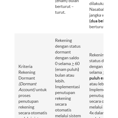
(enam) bulan
dilakukan oleh
berturut –
Nasabah, selam
turut.
jangka waktu
1
(dua belas) bul
berturut – turu
Rekening
dengan status
dormant
Rekening deng
dengan saldo
status dormant
0 selama
>
60
Kriteria
dengan saldo 0
(enam puluh
)
Rekening
selama
>
36 (tig
bulan atau
Dormant
puluh enam)
bu
lebih.
(Dormant
atau lebih.
Implementasi
Account)
untuk
Implementasi
penutupan
proses
penutupan reke
rekening
penutupan
secara otomatis
secara
rekening
melalui sistem y
otomatis
secara otomatis
4x dalam 1 tah
melalui sistem