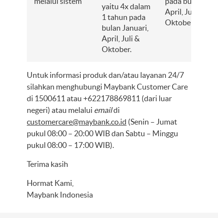
melalui sistem
pada bulan Janu
yaitu 4x dalam
April, Juli &
1 tahun pada
Oktober.
bulan Januari,
April, Juli &
Oktober.
Untuk informasi produk dan/atau layanan 24/7
silahkan menghubungi Maybank Customer Care
di 1500611 atau +622178869811 (dari luar
negeri) atau melalui
email
di
customercare@maybank.co.id
(Senin – Jumat
pukul 08:00 – 20:00 WIB dan Sabtu – Minggu
pukul 08:00 – 17:00 WIB).
Terima kasih
Hormat Kami,
Maybank Indonesia